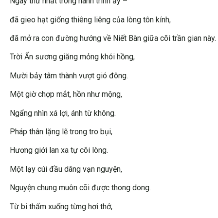
Ngày thứ nhất trong hành trình ấy –
đã gieo hạt giống thiêng liêng của lòng tôn kính,
đã mở ra con đường hướng về Niết Bàn giữa cõi trần gian này.
Trời Ấn sương giăng mỏng khói hồng,
Mười bảy tâm thành vượt gió đông.
Một giờ chợp mắt, hồn như mộng,
Ngẩng nhìn xá lợi, ánh từ không.
Pháp thân lặng lẽ trong tro bụi,
Hương giới lan xa tự cõi lòng.
Một lạy cúi đầu dâng vạn nguyện,
Nguyện chung muôn cõi được thong dong.
Từ bi thấm xuống từng hơi thở,