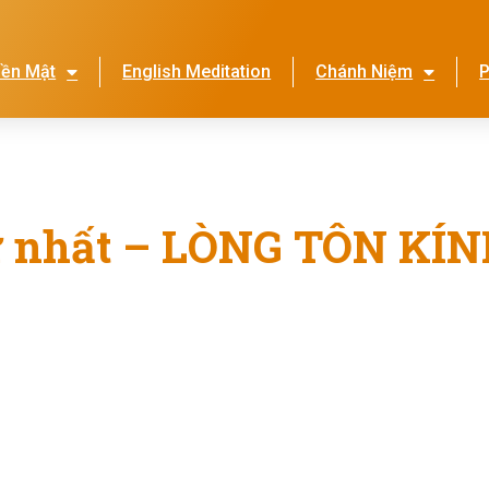
iền Mật
English Meditation
Chánh Niệm
P
Lễ Hội Nhớ Ơn Mẹ
Thi
ứ nhất – LÒNG TÔN KÍ