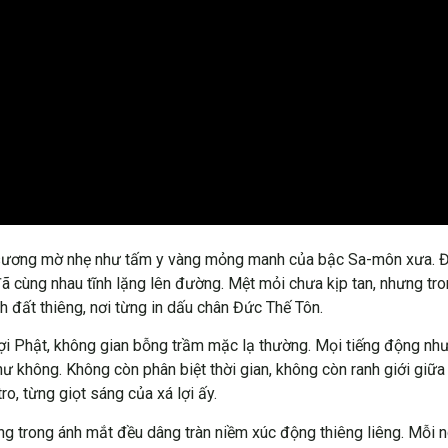
ớp sương mờ nhẹ như tấm y vàng mỏng manh của bậc Sa-môn xưa. 
ã cùng nhau tĩnh lặng lên đường. Mệt mỏi chưa kịp tan, nhưng tr
 đất thiêng, nơi từng in dấu chân Đức Thế Tôn.
ợi Phật, không gian bỗng trầm mặc lạ thường. Mọi tiếng động như
 hư không. Không còn phân biệt thời gian, không còn ranh giới giữ
o, từng giọt sáng của xá lợi ấy.
ng trong ánh mắt đều dâng tràn niềm xúc động thiêng liêng. Mỗi n