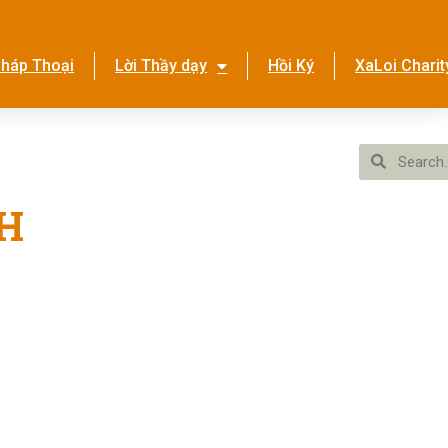
háp Thoại
Lời Thầy dạy
Hồi Ký
XaLoi Charit
ền Tình Ca
Hệ Thống
NH