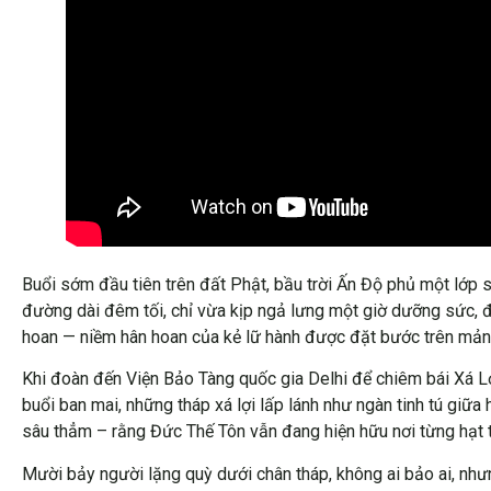
Buổi sớm đầu tiên trên đất Phật, bầu trời Ấn Độ phủ một l
đường dài đêm tối, chỉ vừa kịp ngả lưng một giờ dưỡng sức, đ
hoan — niềm hân hoan của kẻ lữ hành được đặt bước trên mảnh
Khi đoàn đến Viện Bảo Tàng quốc gia Delhi để chiêm bái Xá L
buổi ban mai, những tháp xá lợi lấp lánh như ngàn tinh tú giữa
sâu thẳm – rằng Đức Thế Tôn vẫn đang hiện hữu nơi từng hạt tr
Mười bảy người lặng quỳ dưới chân tháp, không ai bảo ai, như