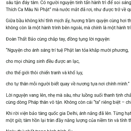
sâu tận đáy tâm. Có người nguyện tinh tấn hành trì để soi sá
Thích Ca Mâu Ni Phật” mà nước mắt đã rơi, như được trở về 
Giữa bầu không khí tĩnh mịch ấy, hương trầm quyện cùng hơi th
không còn là một hành trình bên ngoài, mà chính là một hành tr
Đoàn Thất Bảo cùng chắp tay, đồng tụng lời nguyện:
“Nguyện cho ánh sáng trí tuệ Phật lan tỏa khắp mười phương,
cho mọi chúng sinh đều được an lạc,
cho thế giới thôi chiến tranh và khổ lụy,
cho tự thân mỗi người biết quay về nương tựa nơi chính mình.”
Lời nguyện vang lên, nhẹ mà sâu, như luồng suối thanh tịnh c
cùng dòng Pháp thân vô tận. Không còn cái “ta” riêng biệt – chỉ
Khi rời viện bảo tàng quốc gia Delhi, ánh nắng đã lên. Từng h
một giờ, tâm hồn lại tràn đầy năng lượng của niềm tin và tỉnh t