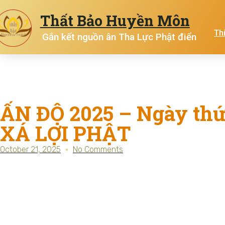
Thất Bảo Huyền Môn
Th
Gắn kết nguồn ân Tha Lực Phật điển
ẤN ĐỘ 2025 – Ngày th
XÁ LỢI PHẬT
October 21, 2025
No Comments