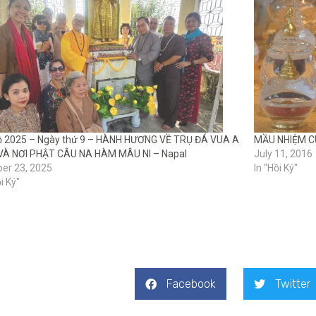
ộ 2025 – Ngày thứ 9 – HÀNH HƯƠNG VỀ TRỤ ĐÁ VUA A
MẦU NHIỆM C
VÀ NƠI PHẬT CÂU NA HÀM MÂU NI – Napal
July 11, 2016
er 23, 2025
In "Hồi Ký"
i Ký"
Facebook
Twitter