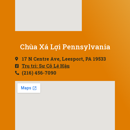
Chùa Xá Lợi Pennsylvania
17 N Centre Ave, Leesport, PA 19533
Trụ trì: Sư Cô Lệ Hậu
(216) 456-7090