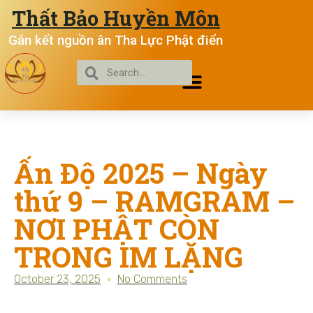
Thất Bảo Huyền Môn
Gắn kết nguồn ân Tha Lực Phật điển
Ấn Độ 2025 – Ngày
thứ 9 – RAMGRAM –
NƠI PHẬT CÒN
TRONG IM LẶNG
October 23, 2025
No Comments