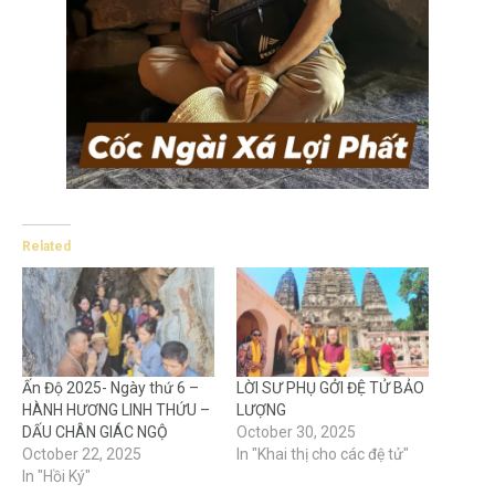
Related
Ấn Độ 2025- Ngày thứ 6 –
LỜI SƯ PHỤ GỞI ĐỆ TỬ BẢO
HÀNH HƯƠNG LINH THỨU –
LƯỢNG
DẤU CHÂN GIÁC NGỘ
October 30, 2025
October 22, 2025
In "Khai thị cho các đệ tử"
In "Hồi Ký"