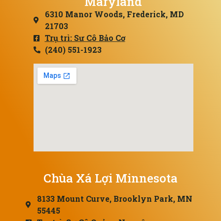
Maryland
6310 Manor Woods, Frederick, MD
21703
Trụ trì: Sư Cô Bảo Cơ
(240) 551-1923
Chùa Xá Lợi Minnesota
8133 Mount Curve, Brooklyn Park, MN
55445