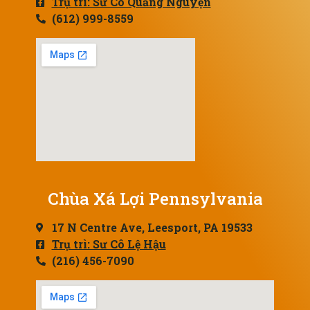
Trụ trì: Sư Cô Quảng Nguyện
(612) 999-8559
Chùa Xá Lợi Pennsylvania
17 N Centre Ave, Leesport, PA 19533
Trụ trì: Sư Cô Lệ Hậu
(216) 456-7090