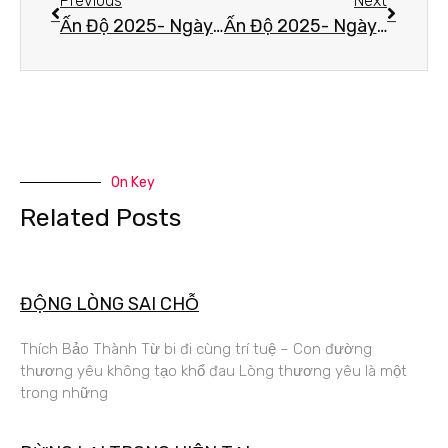
Previous
Next
Ấn Độ 2025- Ngày thứ 6 – A-XÀ-THẾ – BÓNG TỐI VÀ ÁNH SÁNG TRONG TÂM
Ấn Độ 2025- Ngày thứ 7 – TỊNH XÁ TRÙNG CÁT – NƠI NỮ GIỚI KHAI MỞ CỬA ĐẠO
On Key
Related Posts
ĐỘNG LÒNG SAI CHỖ
Thích Bảo Thành Từ bi đi cùng trí tuệ – Con đường
thương yêu không tạo khổ đau Lòng thương yêu là một
trong những