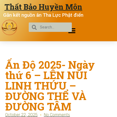
Thất Bảo Huyền Môn
Gắn kết nguồn ân Tha Lực Phật điển
Ấn Độ 2025- Ngày
thứ 6 – LÊN NÚI
LINH THỨU –
ĐƯỜNG THỂ VÀ
ĐƯỜNG TÂM
October 22, 2025
No Comments