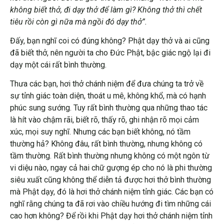
không biết thở, đi dạy thở để làm gì? Không thở thì chết
tiêu rồi còn gì nữa mà ngồi đó dạy thở”.
Đấy, bạn nghĩ coi có đúng không? Phật dạy thở và ai cũng
đã biết thở, nên người ta cho Đức Phật, bậc giác ngộ lại đi
dạy một cái rất bình thường.
Thưa các bạn, hơi thở chánh niệm để đưa chúng ta trở về
sự tỉnh giác toàn diện, thoát u mê, không khổ, mà có hạnh
phúc sung sướng. Tuy rất bình thường qua những thao tác
là hít vào chậm rãi, biết rõ, thấy rõ, ghi nhận rõ mọi cảm
xúc, mọi suy nghĩ. Nhưng các bạn biết không, nó tầm
thường hả? Không đâu, rất bình thường, nhưng không có
tầm thường. Rất bình thường nhưng không có một ngôn từ
vi diệu nào, ngay cả hai chữ gượng ép cho nó là phi thường
siêu xuất cũng không thể diễn tả được hơi thở bình thường
mà Phật dạy, đó là hơi thở chánh niệm tỉnh giác. Các bạn có
nghĩ rằng chúng ta đã rơi vào chiều hướng đi tìm những cái
cao hơn không? Để rồi khi Phật dạy hơi thở chánh niệm tỉnh