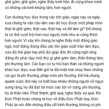
ghê gớm, ghê gớm, nghe thấy kinh hồn. Ai cũng khoe mình
có những cái kinh khủng lắm, hơn người.
Con đường học đạo trong các tôn giáo, ngày nay và ngày
xưa chúng ta vẫn cầu làm sao đó học được một pháp môn
thật là ghê gớm, thật cao, thật hay và để làm gì? Để chúng
ta có thể vượt trội hơn mọi người, hình như ai cũng thích
hơn người. Vì vậy khi chúng ta nghe thấy một đấng giác
ngộ, một đấng đứng đầu các tôn giáo xuất trần làm đạo,
cứu độ thế gian hay phổ độ giúp đời, thì cũng ngỡ rằng
đấng đó phải dạy một thứ gì ghê gớm lắm, thần thông lắm,
phi thường lắm. Các bạn cứ tự hỏi bản thân và những người
khác học đạo, xưa đến giờ ta đã miệt mài chạy theo những
cái gọi là phi thường, pháp môn phi thường. Để mà chung
quanh cuộc đời này có biết bao nhiêu những người vỗ ngực
xưng rằng, họ đã đạt tới mức cao tột vô cùng, phi thường,
họ là thần tiên, Phật thánh, ghê quá, nghe thấy sợ quá. Khi
Đức Phật hoặc chúng ta học về điều Đức Phật dạy, Đức
Phật lại nói đến những điều rất bình thường, không có phi