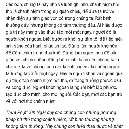
Các bạn, chúng ta hãy nhớ và luôn ghi nhớ, chánh niệm hơi
thở là chánh niệm trong sự quán chiếu, để đưa ta trở về
nhận diện sự tỉnh giác vốn có trong chúng ta. Rất bình
thường đấy, nhưng không có tầm thường đâu. Ai hiểu được
giá trị này mang vào thực tập mỗi một ngày, người đó là
người khôn ngoan, biết bước ra khỏi sự tăm tối để tiếp hiện
ánh sáng của hạnh phúc an lạc. Đừng làm người khờ nữa
để đắm chìm trong đau khổ. Đừng làm người ngu để sân
giận với chính những đấng bậc sinh thành nên chúng ta là
cha mẹ, là vợ chồng, con cái, là anh chị em, là những người
ta tương tác mỗi một ngày. Hãy là người khôn và ngoan qua
sự thực tập chánh niệm hơi thở, để tăng trưởng phước báu
và công đức. Người khôn ngoan là người biết lập phước,
tạo đức cho mình, cho mọi người. Các bạn, mời các bạn trở
về với hơi thở chánh niệm.
Thưa Phật! Xin Ngài dạy cho chúng con những phương
pháp hít thở trong chánh niệm, rất bình thường nhưng
không tầm thường. Nay chúng con hiểu thấu được và phát