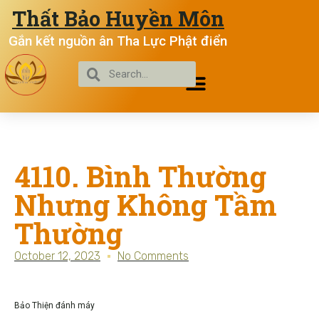
Thất Bảo Huyền Môn
Gắn kết nguồn ân Tha Lực Phật điển
4110. Bình Thường
Nhưng Không Tầm
Thường
October 12, 2023
No Comments
Bảo Thiện đánh máy