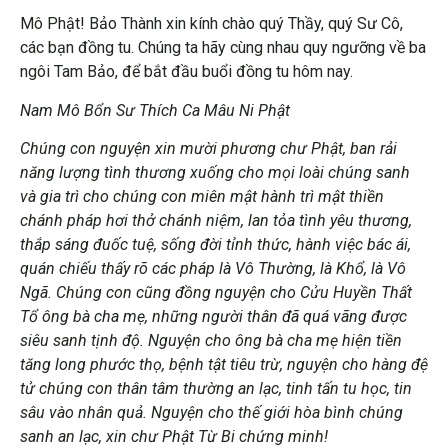
Mô Phật! Bảo Thành xin kính chào quý Thầy, quý Sư Cô,
các bạn đồng tu. Chúng ta hãy cùng nhau quy ngưỡng về ba
ngôi Tam Bảo, để bắt đầu buổi đồng tu hôm nay.
Nam Mô Bổn Sư Thích Ca Mâu Ni Phật
Chúng con nguyện xin mười phương chư Phật, ban rải
năng lượng tình thương xuống cho mọi loài chúng sanh
và gia trì cho chúng con miên mật hành trì mật thiền
chánh pháp hơi thở chánh niệm, lan tỏa tình yêu thương,
thắp sáng đuốc tuệ, sống đời tỉnh thức, hành việc bác ái,
quán chiếu thấy rõ các pháp là Vô Thường, là Khổ, là Vô
Ngã. Chúng con cũng đồng nguyện cho Cửu Huyền Thất
Tổ ông bà cha mẹ, những người thân đã quá vãng được
siêu sanh tịnh độ. Nguyện cho ông bà cha mẹ hiện tiền
tăng long phước thọ, bệnh tật tiêu trừ, nguyện cho hàng đệ
tử chúng con thân tâm thường an lạc, tinh tấn tu học, tin
sâu vào nhân quả. Nguyện cho thế giới hòa bình chúng
sanh an lạc, xin chư Phật Từ Bi chứng minh!