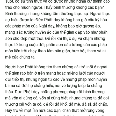
suốt, có sự tỉnh thức và có được những nghĩa cử thanh cao
trao cho muôn người. Thấy bình thường không các bạn?
Bình thường, nhưng không tầm thường thực sự. Người thực
sự hiểu được lời Đức Phật dạy không bao giờ cầu kỳ hóa
các pháp môn của Ngài dạy, không bao giờ gượng ép,
mang sắc tướng huyền ảo của thế gian đắp vào như phấn
son cho đẹp một thời. Để rồi khi thực sự va chạm những
thực tế trong cuộc đời, phấn son sắc tướng của các pháp
môn liền trôi chạy theo tâm sân giận, bực bội, tham và si
mê của chúng ta.
Người học Phật không tìm theo những cái trôi nổi ở ngoài
thế gian rao bán ở trên mạng hoặc miệng lưỡi của người
đời tiếp thị, những ngôn từ cao về những pháp môn huyền
bí mà cả đời họ chẳng hiểu, nói vô lượng kiếp ta chẳng
thấu. Đức Phật dạy những phương pháp rất bình thường
mà vốn ai cũng có, vốn ai cũng biết, nhưng chúng ta đã coi
thường cái vốn ta có, để rồi đã khổ, đã mê, đã si, đã chấp.
Hãy trở về một lần nữa các bạn, chân thật mở rộng vòng