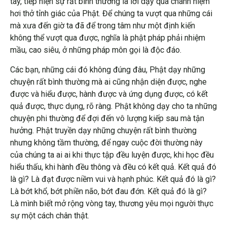
tay, tiếp hiện sự rất bình thường là lời dạy qua chánh niệm
hơi thở tỉnh giác của Phật. Để chúng ta vượt qua những cái
mà xưa đến giờ ta đã để trong tâm như một định kiến
không thể vượt qua được, nghĩa là phật pháp phải nhiệm
mầu, cao siêu, ở những pháp môn gọi là độc đáo.
Các bạn, những cái đó không đúng đâu, Phật dạy những
chuyện rất bình thường mà ai cũng nhận diện được, nghe
được và hiểu được, hành được và ứng dụng được, có kết
quả được, thực dụng, rõ ràng. Phật không dạy cho ta những
chuyện phi thường để đợi đến vô lượng kiếp sau mà tận
hưởng. Phật truyền dạy những chuyện rất bình thường
nhưng không tầm thường, để ngay cuộc đời thường này
của chúng ta ai ai khi thực tập đều luyện được, khi học đều
hiểu thấu, khi hành đều thông và đều có kết quả. Kết quả đó
là gì? Là đạt được niềm vui và hạnh phúc. Kết quả đó là gì?
Là bớt khổ, bớt phiền não, bớt đau đớn. Kết quả đó là gì?
Là mình biết mở rộng vòng tay, thương yêu mọi người thực
sự một cách chân thật.