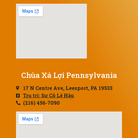
Chùa Xá Lợi Pennsylvania
17 N Centre Ave, Leesport, PA 19533
Trụ trì: Sư Cô Lệ Hậu
(216) 456-7090