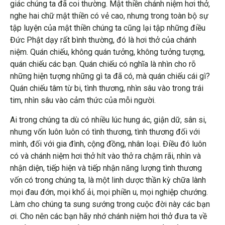
giác chúng ta đã coi thường. Mật thiền chánh niệm hơi thở,
nghe hai chữ mật thiền có vẻ cao, nhưng trong toàn bộ sự
tập luyện của mật thiền chúng ta cũng lại tập những điều
Đức Phật dạy rất bình thường, đó là hơi thở của chánh
niệm. Quán chiếu, không quán tưởng, không tưởng tượng,
quán chiếu các bạn. Quán chiếu có nghĩa là nhìn cho rõ
những hiện tượng những gì ta đã có, mà quán chiếu cái gì?
Quán chiếu tâm từ bi, tình thương, nhìn sâu vào trong trái
tim, nhìn sâu vào cảm thức của mỗi người.
Ai trong chúng ta dù có nhiều lúc hung ác, giận dữ, sân si,
nhưng vốn luôn luôn có tình thương, tình thương đối với
mình, đối với gia đình, cộng đồng, nhân loại. Điều đó luôn
có và chánh niệm hơi thở hít vào thở ra chậm rãi, nhìn và
nhận diện, tiếp hiện và tiếp nhận năng lượng tình thương
vốn có trong chúng ta, là một linh dược thần kỳ chữa lành
mọi đau đớn, mọi khổ ải, mọi phiền u, mọi nghiệp chướng.
Làm cho chúng ta sung sướng trong cuộc đời này các bạn
ơi. Cho nên các bạn hãy nhớ chánh niệm hơi thở đưa ta về