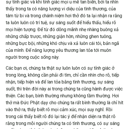
sự tỉnh giác và khi tỉnh giác mọi u mê tan biến, bởi ta nhìn
thấy trong ta có năng lượng vi diệu của tình thương, của
tâm từ bi và trong chánh niệm hơi thở đó ta lại nhận ra rằng
ta luôn luôn có trí tuệ, sự sáng suốt để hiểu thấu, hiểu rõ
mọi hiện tượng. Để từ đó dõng mãnh nhẹ nhàng buông xả
những chấp trược, những giận hờn, những ghen tuông,
những bực bội, những khó chịu và xả luôn cái tôi, bản ngã
của mình. Để năng lượng yêu thương lan tỏa tới muôn
người trong cuộc sống này.
Các bạn ơi, chúng ta thật sự luôn luôn có sự tỉnh giác ở
trong lòng, không cần phải đi tìm, chỉ cần nhìn cho rõ, tiếp
nhận, tiếp hiện và để lan tỏa bằng tình thương, sự sáng
suốt, thì trên đời này ai trong chúng ta cũng hành được việc
thiện. Các bạn, bình thường nhưng không tầm thường. Hơi
thở mà Đức Phật dạy cho chúng ta rất bình thường là chỉ hít
vào thở ra, thấy biết rõ mọi cảm xúc, mọi suy nghĩ. Rồi
trong cái thấy biết rõ đó lại tác ý để nhận diện ra thật rõ
rằng trong mỗi người chúng ta có tình thương, có sự sáng