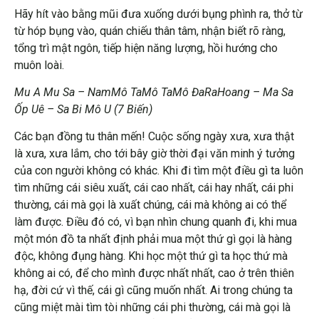
Hãy hít vào bằng mũi đưa xuống dưới bụng phình ra, thở từ
từ hóp bụng vào, quán chiếu thân tâm, nhận biết rõ ràng,
tổng trì mật ngôn, tiếp hiện năng lượng, hồi hướng cho
muôn loài.
Mu A Mu Sa – NamMô TaMô TaMô ĐaRaHoang – Ma Sa
Ốp Uê – Sa Bi Mô U (7 Biến)
Các bạn đồng tu thân mến! Cuộc sống ngày xưa, xưa thật
là xưa, xưa lắm, cho tới bây giờ thời đại văn minh ý tưởng
của con người không có khác. Khi đi tìm một điều gì ta luôn
tìm những cái siêu xuất, cái cao nhất, cái hay nhất, cái phi
thường, cái mà gọi là xuất chúng, cái mà không ai có thể
làm được. Điều đó có, vì bạn nhìn chung quanh đi, khi mua
một món đồ ta nhất định phải mua một thứ gì gọi là hàng
độc, không đụng hàng. Khi học một thứ gì ta học thứ mà
không ai có, để cho mình được nhất nhất, cao ở trên thiên
hạ, đời cứ vì thế, cái gì cũng muốn nhất. Ai trong chúng ta
cũng miệt mài tìm tòi những cái phi thường, cái mà gọi là