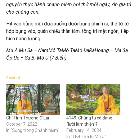
nguyện thực hành chánh niệm hơi thở mỗi ngày, xin gia trì
cho chúng con.
Hít vào bằng mũi đưa xuống dưới bụng phình ra, thở từ từ
hóp bụng vào, quán chiếu thân tâm, tổng trì mật ngôn, tiếp
hiện năng lượng.
Mu A Mu Sa – NamMô TaMô TaMô ĐaRaHoang – Ma Sa
Ốp Uê – Sa Bi Mô U (7 Biến)
Related
Chỉ Tình Thương Ở Lại
4149. Chúng ta có đang
October 7, 2022
“lười làm thiện”?
In "Sống trong Chánh niệm"
February 14, 2024
In "TB4 - Sa Bi Mô U"