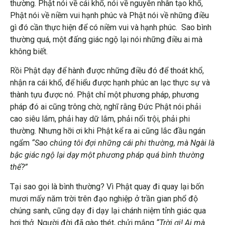
thường. Phật nói về cái khổ, nói về nguyên nhân tạo khổ,
Phật nói về niềm vui hạnh phúc và Phật nói về những điều
gì đó cần thực hiện để có niềm vui và hạnh phúc. Sao bình
thường quá, một đấng giác ngộ lại nói những điều ai mà
không biết.
Rồi Phật dạy để hành được những điều đó để thoát khổ,
nhận ra cái khổ, để hiểu được hạnh phúc an lạc thực sự và
thành tựu được nó. Phật chỉ một phương pháp, phương
pháp đó ai cũng trông chờ, nghĩ rằng Đức Phật nói phải
cao siêu lắm, phải hay dữ lắm, phải nổi trội, phải phi
thường. Nhưng hỡi ơi khi Phật kể ra ai cũng lắc đầu ngán
ngẩm
“Sao chúng tôi đợi những cái phi thường, mà Ngài là
bậc giác ngộ lại dạy một phương pháp quá bình thường
thế?”
Tại sao gọi là bình thường? Vì Phật quay đi quay lại bốn
mươi mấy năm trời trên đạo nghiệp ở trần gian phổ độ
chúng sanh, cũng dạy đi dạy lại chánh niệm tỉnh giác qua
hơi thở. Người đời đã gào thét, chửi mắng
“Trời ơi! Ai mà