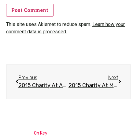
This site uses Akismet to reduce spam.
Learn how your
comment data is processed.
Previous
Next
2015 Charity At Abandon Elderly Center- Từ Thiện Ở Các Mẹ Mồ Côi Bàu Hàm
2015 Charity At Mental Disorder In Đức Trọng- Từ Thiện Trại Tâm Thần
On Key