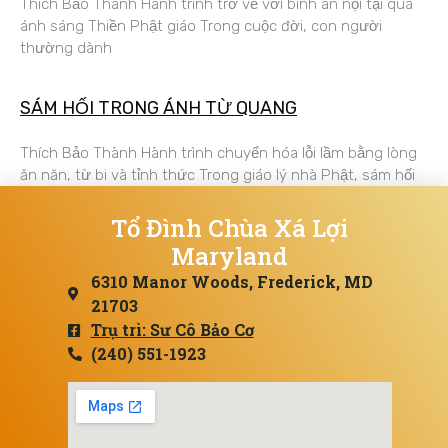
Thích Bảo Thành Hành trình trở về với bình an nội tại qua
ánh sáng Thiền Phật giáo Trong cuộc đời, con người
thường dành
SÁM HỐI TRONG ÁNH TỪ QUANG
Thích Bảo Thành Hành trình chuyển hóa lỗi lầm bằng lòng
ăn năn, từ bi và tỉnh thức Trong giáo lý nhà Phật, sám hối
Tổ Đình Chùa Xá Lợi
Maryland
6310 Manor Woods, Frederick, MD
21703
Trụ trì: Sư Cô Bảo Cơ
(240) 551-1923