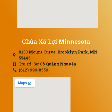
Chùa Xá Lợi Minnesota
8133 Mount Curve, Brooklyn Park, MN
55445
Trụ trì: Sư Cô Quảng Nguyện
(612) 999-8559