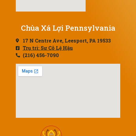
Chùa Xá Lợi Pennsylvania
17 N Centre Ave, Leesport, PA 19533
Trụ trì: Sư Cô Lệ Hậu
(216) 456-7090