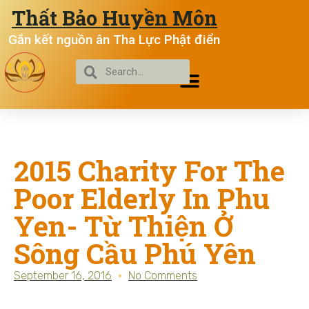
Thất Bảo Huyền Môn
Gắn kết nguồn ân Tha Lực Phật điển
2015 Charity For The
Poor Elderly In Phu
Yen- Từ Thiện Ở
Sông Cầu Phú Yên
September 16, 2016
No Comments