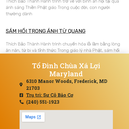
Thích Bảo Thành Hành trình trở về với bình an nội tại qua
ánh sáng Thiền Phật giáo Trong cuộc đời, con người
thường dành
SÁM HỐI TRONG ÁNH TỪ QUANG
Thích Bảo Thành Hành trình chuyển hóa lỗi lầm bằng lòng
ăn năn, từ bi và tỉnh thức Trong giáo lý nhà Phật, sám hối
Tổ Đình Chùa Xá Lợi
Maryland
6310 Manor Woods, Frederick, MD
21703
Trụ trì: Sư Cô Bảo Cơ
(240) 551-1923