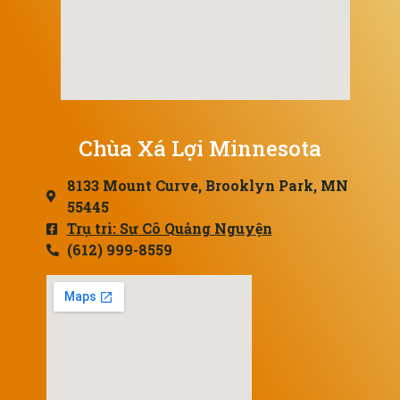
Chùa Xá Lợi Minnesota
8133 Mount Curve, Brooklyn Park, MN
55445
Trụ trì: Sư Cô Quảng Nguyện
(612) 999-8559