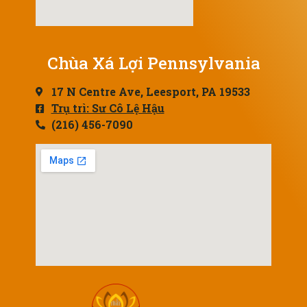
Chùa Xá Lợi Pennsylvania
17 N Centre Ave, Leesport, PA 19533
Trụ trì: Sư Cô Lệ Hậu
(216) 456-7090