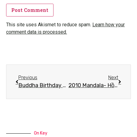
This site uses Akismet to reduce spam.
Learn how your
comment data is processed.
Previous
Next
Buddha Birthday 2011-Hồi Ký Chùa Xá Lợi- Phật Đản 2011
2010 Mandala- Hồi Ký Chùa Xá Lợi- Hoa Mạn Đà La 2010
On Key