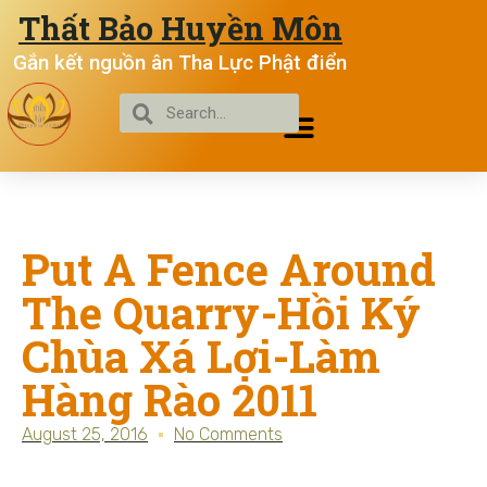
Thất Bảo Huyền Môn
Gắn kết nguồn ân Tha Lực Phật điển
Put A Fence Around
The Quarry-Hồi Ký
Chùa Xá Lợi-Làm
Hàng Rào 2011
August 25, 2016
No Comments