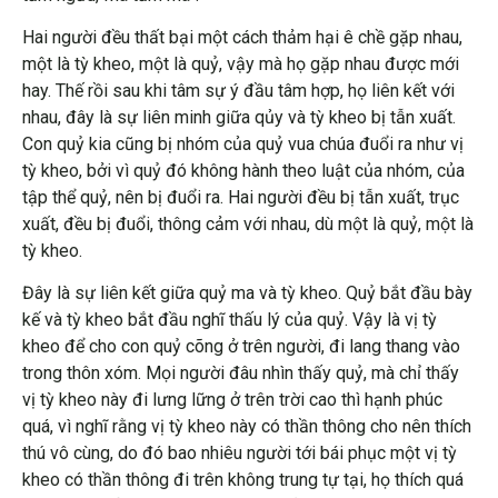
Hai người đều thất bại một cách thảm hại ê chề gặp nhau,
một là tỳ kheo, một là quỷ, vậy mà họ gặp nhau được mới
hay. Thế rồi sau khi tâm sự ý đầu tâm hợp, họ liên kết với
nhau, đây là sự liên minh giữa qủy và tỳ kheo bị tẫn xuất.
Con quỷ kia cũng bị nhóm của quỷ vua chúa đuổi ra như vị
tỳ kheo, bởi vì quỷ đó không hành theo luật của nhóm, của
tập thể quỷ, nên bị đuổi ra. Hai người đều bị tẫn xuất, trục
xuất, đều bị đuổi, thông cảm với nhau, dù một là quỷ, một là
tỳ kheo.
Đây là sự liên kết giữa quỷ ma và tỳ kheo. Quỷ bắt đầu bày
kế và tỳ kheo bắt đầu nghĩ thấu lý của quỷ. Vậy là vị tỳ
kheo để cho con quỷ cõng ở trên người, đi lang thang vào
trong thôn xóm. Mọi người đâu nhìn thấy quỷ, mà chỉ thấy
vị tỳ kheo này đi lưng lững ở trên trời cao thì hạnh phúc
quá, vì nghĩ rằng vị tỳ kheo này có thần thông cho nên thích
thú vô cùng, do đó bao nhiêu người tới bái phục một vị tỳ
kheo có thần thông đi trên không trung tự tại, họ thích quá