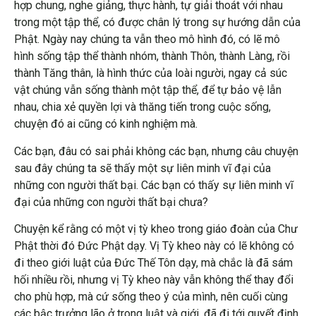
hợp chung, nghe giảng, thực hành, tự giải thoát với nhau
trong một tập thể, có được chân lý trong sự hướng dẫn của
Phật. Ngày nay chúng ta vẫn theo mô hình đó, có lẽ mô
hình sống tập thể thành nhóm, thành Thôn, thành Làng, rồi
thành Tăng thân, là hình thức của loài người, ngay cả súc
vật chúng vẫn sống thành một tập thể, để tự bảo vệ lẫn
nhau, chia xẻ quyền lợi và thăng tiến trong cuộc sống,
chuyện đó ai cũng có kinh nghiệm mà.
Các bạn, đâu có sai phải không các bạn, nhưng câu chuyện
sau đây chúng ta sẽ thấy một sự liên minh vĩ đại của
những con người thất bại. Các bạn có thấy sự liên minh vĩ
đại của những con người thất bại chưa?
Chuyện kể rằng có một vị tỳ kheo trong giáo đoàn của Chư
Phật thời đó Đức Phật dạy. Vị Tỳ kheo này có lẽ không có
đi theo giới luật của Đức Thế Tôn dạy, mà chắc là đã sám
hối nhiều rồi, nhưng vị Tỳ kheo này vẫn không thể thay đổi
cho phù hợp, mà cứ sống theo ý của mình, nên cuối cùng
các bậc trưởng lão ở trong luật và giới, đã đi tới quyết định