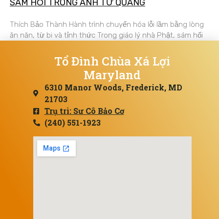
SÁM HỐI TRONG ÁNH TỪ QUANG
Thích Bảo Thành Hành trình chuyển hóa lỗi lầm bằng lòng
ăn năn, từ bi và tỉnh thức Trong giáo lý nhà Phật, sám hối
Tổ Đình Chùa Xá Lợi
Maryland
6310 Manor Woods, Frederick, MD
21703
Trụ trì: Sư Cô Bảo Cơ
(240) 551-1923