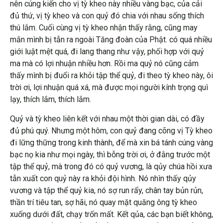
nên cúng kiến cho vị tỳ kheo này nhiều vàng bạc, của cải
đủ thứ, vị tỳ kheo và con quỷ đó chia với nhau sống thích
thú lắm. Cuối cùng vị tỳ kheo nhận thấy rằng, cũng may
mắn mình bị tẫn ra ngoài Tăng đoàn của Phật. có quá nhiều
giới luật mệt quá, đi lang thang như vậy, phối hợp với quỷ
ma mà có lợi nhuận nhiều hơn. Rồi ma quỷ nó cũng cảm
thấy mình bị đuổi ra khỏi tập thể quỷ, đi theo tỳ kheo này, ôi
trời ơi, lợi nhuận quá xá, mà được mọi người kính trọng quì
lạy, thích lắm, thích lắm.
Quỷ và tỳ kheo liên kết với nhau một thời gian dài, có đầy
đủ phú quý. Nhưng một hôm, con quỷ đang cõng vị Tỳ kheo
đi lững thững trong kinh thành, để mà xin bá tánh cúng vàng
bạc nọ kia như mọi ngày, thì bỗng trời ơi, ở đằng trước một
tập thể quỷ, mà trong đó có quỷ vương, là qủy chúa hồi xưa
tẫn xuất con quỷ này ra khỏi đội hình. Nó nhìn thấy qủy
vương và tập thể quỷ kia, nó sợ run rẩy, chân tay bủn rủn,
thần trí tiêu tan, sợ hãi, nó quay mặt quăng ông tỳ kheo
xuống dưới đất, chạy trốn mất. Kết qủa, các bạn biết không,