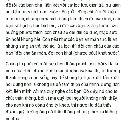
để rồi các bạn phải liên kết với sự lọc lừa, gian trá, sự gian
ác để mưu sinh trong cuộc sống. Ôi cũng chỉ là một kiếp
mưu sinh, nhưng mưu sinh bằng tâm thiện đó các bạn, các
bạn sẽ hạnh phúc bình an, vì đời các bạn là ăn phước báu,
hưởng phước thiện, con cháu sẽ dài dài có đức, mặc sức
ăn hoài không hết. Còn nếu như các bạn ăn mặn tức là ăn
những sự gian trá, thô ác, lừa lọc, thì đời con cháu của các
bạn “đời cha ăn mặn, đời con khát (phước báu) khát nước”.
Chúng ta phải có một sự chọn thông minh hơn, bởi vì ta là
con của Phật, được Phật giáo dưỡng và khai thị, tự trưởng
thành trong cuộc sống này để không tự trục xuất, tẫn xuất,
nói đúng hơn là không lìa bỏ tâm thiện của mình, đừng liên
kết, liên minh với ma quỷ nghe các bạn. Có đấy, nó cho ta
chút thần thông, bởi vì ma quỷ loài người không nhìn thấy,
cho nên khi nó cõng ông tỳ kheo, thì người ta đâu thấy
được quỷ, tưởng ông có thần thông, nhưng thực ra không
có đâu.