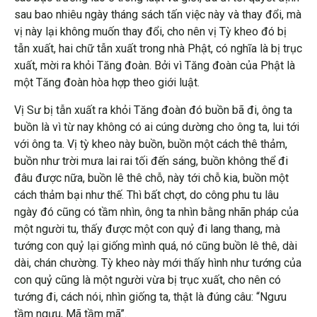
sau bao nhiêu ngày tháng sách tấn việc này và thay đổi, mà
vị này lại không muốn thay đổi, cho nên vị Tỳ kheo đó bị
tẫn xuất, hai chữ tẫn xuất trong nhà Phật, có nghĩa là bị trục
xuất, mời ra khỏi Tăng đoàn. Bởi vì Tăng đoàn của Phật là
một Tăng đoàn hòa hợp theo giới luật.
Vị Sư bị tẫn xuất ra khỏi Tăng đoàn đó buồn bã đi, ông ta
buồn là vì từ nay không có ai cúng dường cho ông ta, lui tới
với ông ta. Vị tỳ kheo này buồn, buồn một cách thê thảm,
buồn như trời mưa lai rai tối đến sáng, buồn không thể đi
đâu được nữa, buồn lê thê chỗ, này tới chỗ kia, buồn một
cách thảm bại như thế. Thì bất chợt, do công phu tu lâu
ngày đó cũng có tầm nhìn, ông ta nhìn bằng nhãn pháp của
một người tu, thấy được một con quỷ đi lang thang, mà
tướng con quỷ lại giống mình quá, nó cũng buồn lê thê, dài
dài, chán chường. Tỳ kheo này mới thấy hình như tướng của
con quỷ cũng là một người vừa bị trục xuất, cho nên có
tướng đi, cách nói, nhìn giống ta, thật là đúng câu: “Ngưu
tầm ngưu, Mã tầm mã”.