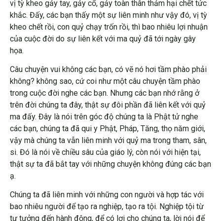
vị tỳ kheo gảy tay, gảy cổ, gảy toàn thân thảm hại chết tức
khắc. Đấy, các bạn thấy một sự liên minh như vậy đó, vị tỳ
kheo chết rồi, con quỷ chạy trốn rồi, thì bao nhiêu lợi nhuận
của cuộc đời do sự liên kết với ma quỷ đã tới ngày gây
họa.
Câu chuyện vui không các bạn, có vẽ nó hơi tầm phào phải
không? không sao, cứ coi như một câu chuyện tầm phào
trong cuộc đời nghe các bạn. Nhưng các bạn nhớ rằng ở
trên đời chúng ta đây, thật sự đôi phần đã liên kết với quỷ
ma đấy. Đây là nói trên góc độ chúng ta là Phật tử nghe
các bạn, chúng ta đã qui y Phật, Pháp, Tăng, thọ năm giới,
vậy mà chúng ta vẫn liên minh với quỷ ma trong tham, sân,
si. Đó là nói về chiều sâu của giáo lý, còn nói với hiện tại,
thật sự ta đã bắt tay với những chuyện không đúng các bạn
ạ.
Chúng ta đã liên minh với những con người và hợp tác với
bao nhiêu người để tạo ra nghiệp, tạo ra tội. Nghiệp tội từ
tư tưởng đến hành động, để có lợi cho chúng ta, lời nói để