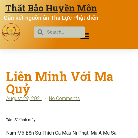
Thất Bảo Huyền Môn
Gắn kết nguồn ân Tha Lực Phật điển
Liên Minh Với Ma
Quỷ
August 29, 2021
No Comments
Tâm Sĩ đánh máy
Nam Mô Bổn Sư Thích Ca Mâu Ni Phật. Mu A Mu Sa