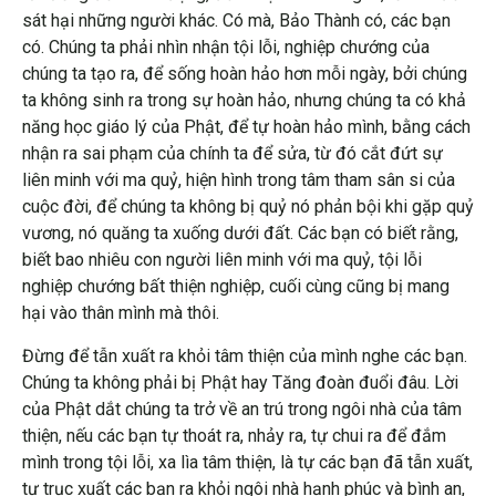
sát hại những người khác. Có mà, Bảo Thành có, các bạn
có. Chúng ta phải nhìn nhận tội lỗi, nghiệp chướng của
chúng ta tạo ra, để sống hoàn hảo hơn mỗi ngày, bởi chúng
ta không sinh ra trong sự hoàn hảo, nhưng chúng ta có khả
năng học giáo lý của Phật, để tự hoàn hảo mình, bằng cách
nhận ra sai phạm của chính ta để sửa, từ đó cắt đứt sự
liên minh với ma quỷ, hiện hình trong tâm tham sân si của
cuộc đời, để chúng ta không bị quỷ nó phản bội khi gặp quỷ
vương, nó quăng ta xuống dưới đất. Các bạn có biết rằng,
biết bao nhiêu con người liên minh với ma quỷ, tội lỗi
nghiệp chướng bất thiện nghiệp, cuối cùng cũng bị mang
hại vào thân mình mà thôi.
Đừng để tẫn xuất ra khỏi tâm thiện của mình nghe các bạn.
Chúng ta không phải bị Phật hay Tăng đoàn đuổi đâu. Lời
của Phật dắt chúng ta trở về an trú trong ngôi nhà của tâm
thiện, nếu các bạn tự thoát ra, nhảy ra, tự chui ra để đắm
mình trong tội lỗi, xa lìa tâm thiện, là tự các bạn đã tẫn xuất,
tự trục xuất các bạn ra khỏi ngôi nhà hạnh phúc và bình an,