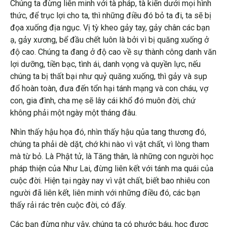
Chúng ta đừng liên minh với tà pháp, tà kiến dưới mọi hình
thức, để trục lợi cho ta, thì những điều đó bỏ ta đi, ta sẽ bị
đọa xuống địa ngục. Vị tỳ kheo gảy tay, gảy chân các bạn
ạ, gảy xương, bể đầu chết luôn là bởi vì bị quăng xuống ở
độ cao. Chúng ta đang ở độ cao về sự thành công danh văn
lợi dưỡng, tiền bạc, tình ái, danh vọng và quyền lực, nếu
chúng ta bị thất bại như quỷ quăng xuống, thì gảy và sụp
đổ hoàn toàn, đưa đến tổn hại tánh mạng và con cháu, vợ
con, gia đình, cha mẹ sẽ lây cái khổ đó muôn đời, chứ
không phải một ngày một tháng đâu.
Nhìn thấy hậu họa đó, nhìn thấy hậu qủa tang thương đó,
chúng ta phải dè dặt, chớ khi nào vì vật chất, vì lòng tham
mà từ bỏ. Là Phật tử, là Tăng thân, là những con người học
pháp thiện của Như Lai, đừng liên kết với tánh ma quái của
cuộc đời. Hiện tại ngày nay vì vật chất, biết bao nhiêu con
người đã liên kết, liên minh với những điều đó, các bạn
thấy rải rác trên cuộc đời, có đấy.
Các bạn đừng như vậy, chúng ta có phước báu, học được