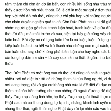
tắm, thậm chí còn ăn dơ ăn bẩn, còn nhiều khi sống như trâu n
thấy được hồn mà siêu thoát. Có lẽ đó là một sự gợi ý đơn th
hợp với thời đó mà thôi, cũng như chỉ phù hợp với những ngườ
cho nhân duyên nghiệp quả ta có. Còn Đức Phật sau khi đã gi
nhóm người gặp gỡ nhau tranh luận hoài, tranh luận về giữa đú
thời đó đâu, mãi mãi trước và sau, hiện tại bây giờ cũng vậy c
luận hoài. Bởi vậy nó có tạng luận tức là cứ luận, luận từ tạng 
kiếp luận hoài chưa hết và trở thành như những con mọt sách, i
bàn luận cho say, chứ không phải bàn luận cho hay nghe các bạ
cõi lòng họ đâm ra sân – từ say qua sân si thật là gần, như biê
thức.
Thời Đức Phật có một ông vua và thời đó cũng có nhiều người b
nhiều, bởi nó diệt trừ tất cả những tham ái của lòng người, v
nơi sang trọng, rồi vô gia cư không nhà cửa là để diệt đi dục
thậm chí còn trần truồng như con nhộng đi ngoài đường để diệt
thấy được sự sống linh hồn, họ thấy được sự giải thoát thực s
Phật sao mà cứ thong dong, tự tại nhẹ nhàng, khinh linh uyển c
nhàng thư thái, ngồi thiền nghe Phật dạy rồi lại nhìn sâu vào 