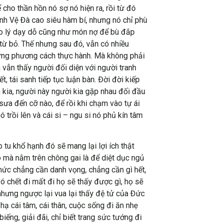
cho thần hồn nó sợ nó hiện ra, rồi từ đó
inh Vệ Đà cao siêu hàm bí, nhưng nó chỉ phù
iáo lý dạy dỗ cũng như món nợ để bù đắp
ừ bỏ. Thế nhưng sau đó, vẫn có nhiều
những phương cách thực hành. Mà không phải
a vẫn thấy người đối diện với người tranh
t, tái sanh tiếp tục luận bàn. Đời đời kiếp
h kia, người này người kia gặp nhau đối đầu
sưa đến cỡ nào, để rồi khi chạm vào tự ái
 trồi lên và cái si – ngu si nó phủ kín tâm
tu khổ hạnh đó sẽ mang lại lợi ích thật
ao mà nằm trên chông gai là để diệt dục ngủ
 mức chẳng cần danh vọng, chẳng cần gì hết,
ó chết đi mất đi họ sẽ thấy được gì, họ sẽ
nhưng ngược lại vua lại thấy đệ tử của Đức
hạ cái tâm, cái thân, cuộc sống đi ăn nhẹ
iếng, giải đãi, chỉ biết trang sức tướng đi