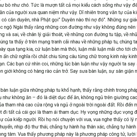
hư bò như chó. Tức là mượn tất cả mọi kiểu cách sống như vậy để 
uần của người xưa quan niệm như vậy. Dĩ nhiên trong văn tự của k
i có căn duyên, nhà Phật gọi” Duyên nào thì nợ đó”. Những sự g
ác ngộ Ngài thấy rằng những con đường như vậy không đúng nên t
ng và sai, về chân lý giải thoát, về những con đường tu tập, về 
húng ta thấy ở trên mạng tranh cãi nhau về những pháp tu, chúng t
này qua tạng kia, cứ luận bàn mà thôi, luận mãi luận mãi cho tới chế
n ấn chữ nghĩa rồi chắt chiu từng câu từng chữ trong kinh này kin
n. Các bạn cứ nhìn coi, những lúc bàn luận như vậy người ta say 
n giới không có hàng rào cản trở. Say sưa bàn luận, sự sân giận nó
àn luận giữa những pháp tu khổ hạnh, thấy rằng chính trong pháp 
í dụ như không ăn – đó là diệt dục để ăn, không ngủ trên giường c
 của tham nhà cao cửa rộng và ngủ ở ngoài trời ngoài đất. Rồi đến
 đi tất cả cái gọi là tham ái tham dục. Hy vọng những dục vọng đ
ự của kiếp người. Rồi họ nói chuyện với vua, vua nghe thấy có lý 
huyển, nhịp độ thư thái, chẳng tự hành hạ thân xác, chẳng tự hành 
trong tâm. Vua thấy phương pháp này là phương pháp công tử, lười b