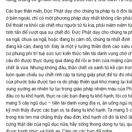
Các bạn thân mến, Đức Phật dạy cho chúng ta pháp tu ở đời là 
ở bên ngoài, chỉ có một phương pháp duy nhất không cần phải h
Để thoát ra khỏi cái chết như người tử tù kia, phải niệm niệm 
tinh tấn để vượt qua sự chết đó. Đức Phật dạy cho chúng ta ph
sa ngã, chưa sa ngã, hoặc đang bị cám dỗ, chúng ta nhất định 
đang kề cận, đang tới. Đây là một ý tưởng thiền định cao siêu 
cứ phung phí trí tuệ sức lực kiến thức tiền tài danh vọng chờ 
câu đó được thực dụng quá đáng để rồi ai trên cửa miệng cũng n
chết là vừa. Nhưng không đâu, thần chết và sanh tử kề cận tron
luôn quán chiếu sự chết rình rập ta từng giây phút để từ đó 
của phước báu được tạo ra do pháp thiện quá khứ mang lại kiế
sung sướng an nhiên tự tại trong giáo pháp nhiệm màu của Phậ
đâu có tu khổ hạnh, thực ra các bạn đang tu khổ hạnh, tôi có 
mang 5 cây ngũ dục – tiền tài danh vọng địa vị, ăn uống ngủ n
kỹ mới thấy được các bạn ơi, ta đang tu khổ hạnh. Ta mang 5 c
trong trái tim mà chẳng thấy đau đớn, khổ hạnh cỡ đó là khổ 
cứng thật dài của ngũ dục nữa, hãy sống thong dong tự tại, qu
được hạnh phúc và bình an. Cám ơn các bạn đã nghe.