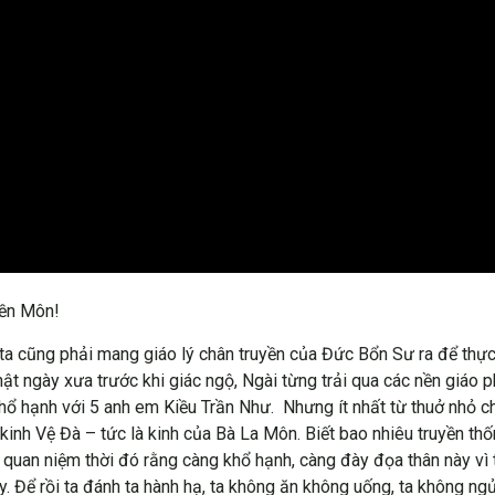
yền Môn!
ng ta cũng phải mang giáo lý chân truyền của Đức Bổn Sư ra để th
t ngày xưa trước khi giác ngộ, Ngài từng trải qua các nền giáo p
ổ hạnh với 5 anh em Kiều Trần Như. Nhưng ít nhất từ thuở nhỏ cho
inh Vệ Đà – tức là kinh của Bà La Môn. Biết bao nhiêu truyền thốn
 quan niệm thời đó rằng càng khổ hạnh, càng đày đọa thân này vì t
. Để rồi ta đánh ta hành hạ, ta không ăn không uống, ta không ngủ