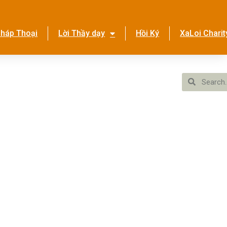
háp Thoại
Lời Thầy dạy
Hồi Ký
XaLoi Charit
ền Tình Ca
Hệ Thống