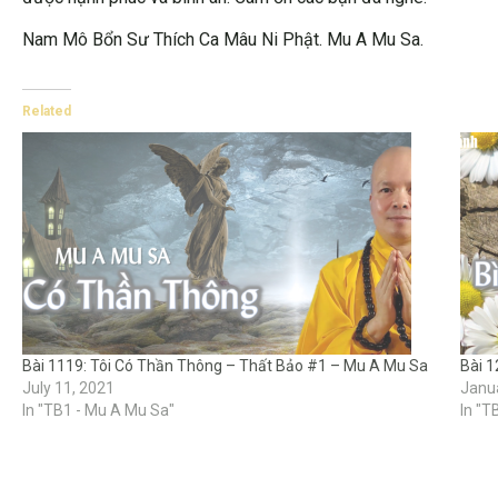
Nam Mô Bổn Sư Thích Ca Mâu Ni Phật. Mu A Mu Sa.
Related
Bài 1119: Tôi Có Thần Thông – Thất Bảo #1 – Mu A Mu Sa
Bài 1
July 11, 2021
Janua
In "TB1 - Mu A Mu Sa"
In "T