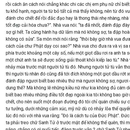
rồi cách ăn cách nói chẳng khác chi các chị em phụ nữ chỉ b
tu khổ hạnh, người ta từ bỏ tất cả mà thấy không, nên từ đó vu
đánh cho chết để rồi đắc đạo hay là thong thái nhẹ nhàng, nhà
tốt đẹp cải hóa chưa?”. Nhà vua nói: “ta đã nhốt, đánh đập đ
sợ gì hết. Ta cũng hành hạ dữ lắm mà nó không sợ, ta đập hoài
không có sửa”. Sa môn mới nói rằng: “thôi bây giờ nhà vua đưa
cách của chư Phật dạy coi sao?” Nhà vua cho đưa ra và vị sa m
phía trước khoảng một cây số, nếu một giọt dầu rơi ra anh ta 
một chút anh ta sẽ được sống giải thoát khỏi kiếp lao tù.” Nhà
nhảy múa trước mặt người tử tù đó. Nhưng người tử tù vẫn thon
thì người tù nhân đó cũng đã tới đích không một giọt dầu rớt xu
đánh đập ngươi biết bao nhiêu thứ mà ngươi không sợ, ngươi c
dung thế? Mà không lẽ những kiều nữ như kia không đủ cám dỗ 
biết bao nhiêu những điều tốt đẹp ngoài kia tôi không bao giờ n
chết, cho nên suốt một đoạn đường đó tôi chỉ quán chiếu sự ch
tư tưởng, dưới những cảm xúc, mỹ nữ dù có nhảy lõa thể quyến
lúc đó nói với nhà vua rằng: “Đó là cách tu của Đức Phật”. Đứ
ta phải treo chữ Sanh Tử ở trước mặt để không thể quên, thì m
nắng, chẳng có gì nuối tiếc, đằng trước vẫn 2 chữ Sanh Tử nh