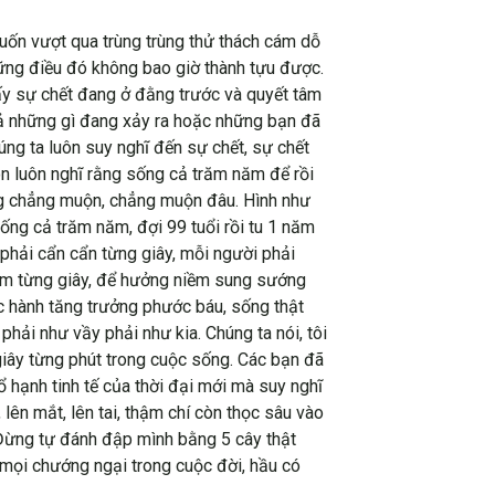
muốn vượt qua trùng trùng thử thách cám dỗ
hững điều đó không bao giờ thành tựu được.
thấy sự chết đang ở đằng trước và quyết tâm
 cả những gì đang xảy ra hoặc những bạn đã
úng ta luôn suy nghĩ đến sự chết, sự chết
uôn luôn nghĩ rằng sống cả trăm năm để rồi
cũng chẳng muộn, chẳng muộn đâu. Hình như
sống cả trăm năm, đợi 99 tuổi rồi tu 1 năm
 phải cẩn cẩn từng giây, mỗi người phải
iệm từng giây, để hưởng niềm sung sướng
c hành tăng trưởng phước báu, sống thật
hải như vầy phải như kia. Chúng ta nói, tôi
giây từng phút trong cuộc sống. Các bạn đã
 hạnh tinh tế của thời đại mới mà suy nghĩ
lên mắt, lên tai, thậm chí còn thọc sâu vào
. Đừng tự đánh đập mình bằng 5 cây thật
 mọi chướng ngại trong cuộc đời, hầu có