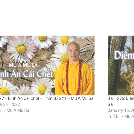
271: Bình An Cái Chết – Thất Bảo#1 – Mu A Mu Sa
Bài 1276: Di
ry 8, 2022
Sa
B1 - Mu A Mu Sa"
January 16, 
In "TB1 - Mu 