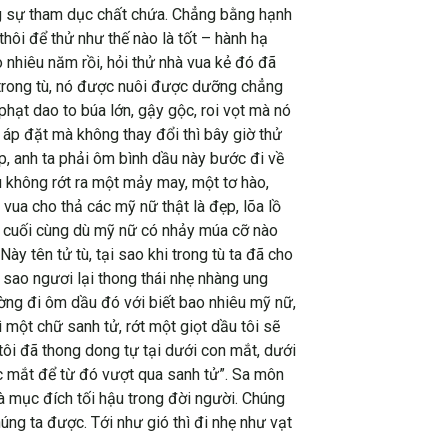
ng sự tham dục chất chứa. Chẳng bằng hạnh
thôi để thử như thế nào là tốt – hành hạ
 nhiêu năm rồi, hỏi thử nhà vua kẻ đó đã
ở trong tù, nó được nuôi được dưỡng chẳng
hạt dao to búa lớn, gậy gộc, roi vọt mà nó
 áp đặt mà không thay đổi thì bây giờ thử
p, anh ta phải ôm bình dầu này bước đi về
u không rớt ra một mảy may, một tơ hào,
vua cho thả các mỹ nữ thật là đẹp, lõa lồ
 và cuối cùng dù mỹ nữ có nhảy múa cỡ nào
ày tên tử tù, tại sao khi trong tù ta đã cho
sao ngươi lại thong thái nhẹ nhàng ung
ờng đi ôm dầu đó với biết bao nhiêu mỹ nữ,
ì một chữ sanh tử, rớt một giọt dầu tôi sẽ
tôi đã thong dong tự tại dưới con mắt, dưới
c mắt để từ đó vượt qua sanh tử”. Sa môn
à mục đích tối hậu trong đời người. Chúng
úng ta được. Tới như gió thì đi nhẹ như vạt