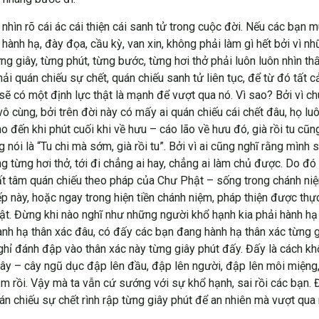
nhìn rõ cái ác cái thiện cái sanh tử trong cuộc đời. Nếu các bạn 
ành hạ, đày đọa, cầu kỳ, van xin, không phải làm gì hết bởi vì n
từng giây, từng phút, từng bước, từng hơi thở phải luôn luôn nhìn 
ải quán chiếu sự chết, quán chiếu sanh tử liên tục, để từ đó tất
sẽ có một định lực thật là mạnh để vượt qua nó. Vì sao? Bởi vì ch
vô cùng, bởi trên đời này có mấy ai quán chiếu cái chết đâu, họ l
cho đến khi phút cuối khi về hưu – cáo lão về hưu đó, già rồi tu 
ói là “Tu chi mà sớm, già rồi tu”. Bởi vì ai cũng nghĩ rằng mình 
g từng hơi thở, tới đi chẳng ai hay, chẳng ai làm chủ được. Do đó
nhất tâm quán chiếu theo pháp của Chư Phật – sống trong chánh n
p này, hoặc ngay trong hiện tiền chánh niệm, pháp thiện được thự
t. Đừng khi nào nghĩ như những người khổ hạnh kia phải hành hạ p
hành hạ thân xác đâu, có đấy các bạn đang hành hạ thân xác từng 
ghỉ đánh đập vào thân xác này từng giây phút đấy. Đấy là cách khổ
ây – cây ngũ dục đập lên đầu, đập lên người, đập lên môi miệng, 
lắm rồi. Vậy mà ta vẫn cứ sướng với sự khổ hạnh, sai rồi các bạn
án chiếu sự chết rình rập từng giây phút để an nhiên mà vượt qua