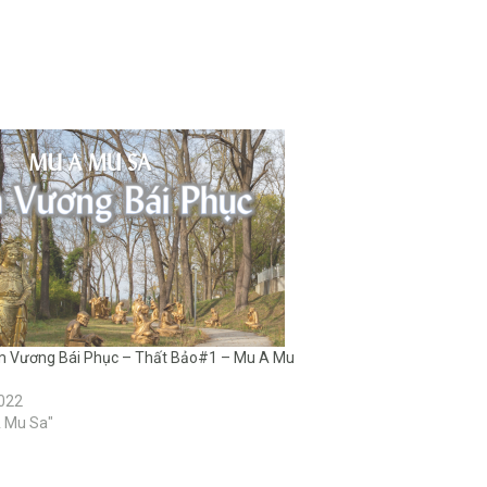
êm Vương Bái Phục – Thất Bảo#1 – Mu A Mu
2022
A Mu Sa"