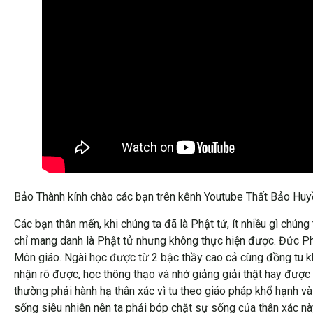
Bảo Thành kính chào các bạn trên kênh Youtube Thất Bảo Hu
Các bạn thân mến, khi chúng ta đã là Phật tử, ít nhiều gì chú
chỉ mang danh là Phật tử nhưng không thực hiện được. Đức Phậ
Môn giáo. Ngài học được từ 2 bậc thầy cao cả cùng đồng tu kh
nhận rõ được, học thông thạo và nhớ giảng giải thật hay được k
thường phải hành hạ thân xác vì tu theo giáo pháp khổ hạnh và
sống siêu nhiên nên ta phải bóp chặt sự sống của thân xác này