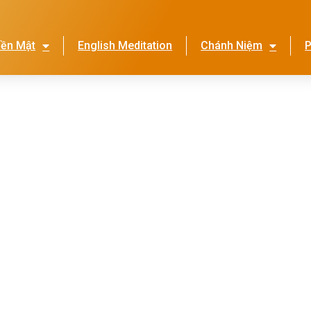
iền Mật
English Meditation
Chánh Niệm
P
Lễ Hội Nhớ Ơn Mẹ
Thi