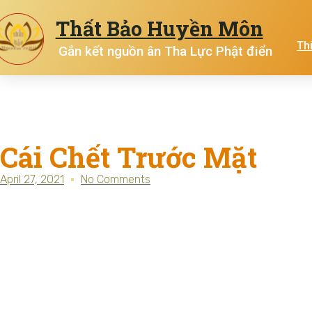
Thất Bảo Huyền Môn
Th
Gắn kết nguồn ân Tha Lực Phật điển
Cái Chết Trước Mặt
April 27, 2021
No Comments