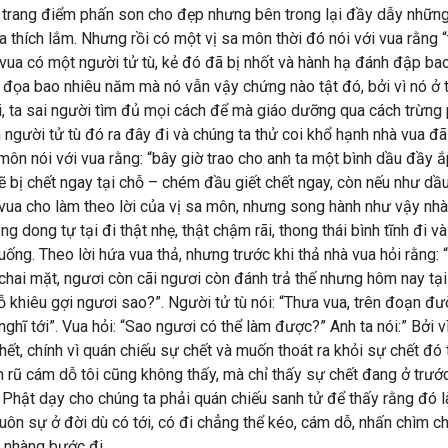
iết trang điểm phấn son cho đẹp nhưng bên trong lại đầy dẫy nhữ
a thích lắm. Nhưng rồi có một vị sa môn thời đó nói với vua rằng “
 vua có một người tử tù, kẻ đó đã bị nhốt và hành hạ đánh đập bao
ày đọa bao nhiêu năm mà nó vẫn vậy chứng nào tật đó, bởi vì nó 
, ta sai người tìm đủ mọi cách để mà giáo dưỡng qua cách trừng p
 người tử tù đó ra đây đi và chúng ta thử coi khổ hạnh nhà vua đã
ôn nói với vua rằng: “bây giờ trao cho anh ta một bình dầu đầy ắ
sẽ bị chết ngay tại chỗ – chém đầu giết chết ngay, còn nếu như dầ
 vua cho làm theo lời của vị sa môn, nhưng song hành như vậy nhà 
g dong tự tại đi thật nhẹ, thật chậm rãi, thong thái bình tĩnh đi
ống. Theo lời hứa vua thả, nhưng trước khi thả nhà vua hỏi rằng: “N
hai mặt, ngươi còn cãi ngươi còn đánh trả thế nhưng hôm nay tại 
khiêu gợi ngươi sao?”. Người tử tù nói: “Thưa vua, trên đoạn đư
ghĩ tới”. Vua hỏi: “Sao ngươi có thể làm được?” Anh ta nói:” Bởi v
ết, chính vì quán chiếu sự chết và muốn thoát ra khỏi sự chết đó 
 rũ cám dỗ tôi cũng không thấy, mà chỉ thấy sự chết đang ở trướ
c Phật dạy cho chúng ta phải quán chiếu sanh tử để thấy rằng đó l
uôn sự ở đời dù có tới, có đi chẳng thể kéo, cám dỗ, nhấn chìm ch
ẹ nhàng bước đi.