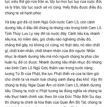
lực siêu thế gội rửa trần ai, tẩy lui mọi tục lụy của cuộc đời,
và ly trần, tẩy tục sạch sẽ vô cùng. Hiểu thấu được điều đó,
chúng ta sẽ hạnh phúc
Và bây giờ đã có bình Ngũ Giới nước Cam Lồ, còn cành
dương liễu ở đâu để chúng ta nhúng vào trong bình Cam Lồ
Tịnh Thủy Lưu Ly này để rải nước đây. Cành liễu kia, nhành
liễu kia, nó mềm dẻo, gió chiều nào nghiêng chiều đó,
chẳng thể gãy, nó không có cứng, nó thật dẻo, nó dẻo chất
gì, chất kiên nhẫn, chất kham nhẫn của đời người. Nhẫn
nhục là nhành dương liễu mà mỗi người chúng ta phải cần
huân tu, để có được. Nhánh dương liễu nhẫn nhục đó nhúng
vào bình Cam Lồ Ngũ Giới, thấm vào trong nước năng
lượng Từ Bi của Phật, tha lực Phật điển và của ta tắm gội
cho chính ta và muôn loài chúng sanh đang đau khổ. Vậy thì
chúng ta thấy, Ngài Quan Âm có bình Cam Lồ, nhành dương
liễu. Chúng ta, một vị Phật tương lai đúng nghĩa và chúng ta
nếu thực hành chính xác theo lời của Đức Thầy Bổn Sư dạy
thì chúng ta chính là hóa thân của Quan Âm Bồ Tát, chúng ta