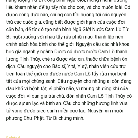
liễu kham nhẫn để tự tẩy rửa cho con, và cho muôn loài. Có
được công đức nào, chúng con hồi hướng tới các nguyên
thủ các quốc gia, cũng biết được giới hạnh của cuộc đời
căn bản, để từ đó tạo nên bình Ngũ Giới Nước Cam Lồ Từ
Bi, ngồi xuống với nhau tẩy rửa phiền não, thành lập nên
chính sách hòa bình cho thế giới. Nguyện cầu các nhà khoa
học gia ngành y ngành Dược có được nước Cam Lồ thanh
lương Tịnh Thủy, chế ra được vắc xin, thuốc chữa bệnh ôn
dịch. Cầu nguyện cho Bác sĩ, Y tá, Y sỹ, nhân viên cứu trợ
trên toàn thế giới có được nước Cam Lồ tẩy rửa mọi bệnh
tật của mọi chúng sanh. Cầu nguyện cho những ai còn đang
đau khổ vì bệnh tật, vì phiền não, vì những chướng khí của
cuộc đời, vì oan gia trái chủ, đón nhận Cam Lồ Tịnh Thủy có
được sự an lạc và bình an. Cầu cho những hương linh vừa
tử vong được siêu sanh miền cực lạc. Nguyện xin mười
phương Chư Phật, Từ Bi chứng minh.