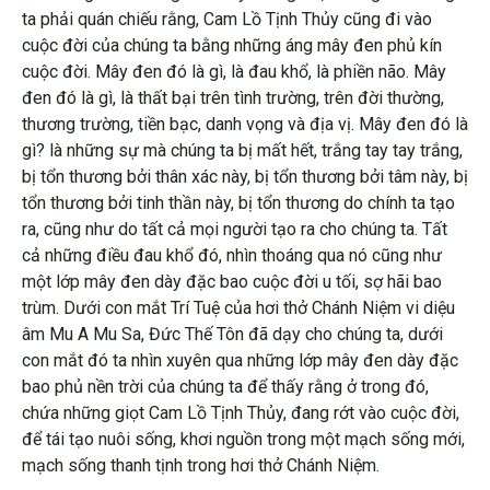
ta phải quán chiếu rằng, Cam Lồ Tịnh Thủy cũng đi vào
cuộc đời của chúng ta bằng những áng mây đen phủ kín
cuộc đời. Mây đen đó là gì, là đau khổ, là phiền não. Mây
đen đó là gì, là thất bại trên tình trường, trên đời thường,
thương trường, tiền bạc, danh vọng và địa vị. Mây đen đó là
gì? là những sự mà chúng ta bị mất hết, trắng tay tay trắng,
bị tổn thương bởi thân xác này, bị tổn thương bởi tâm này, bị
tổn thương bởi tinh thần này, bị tổn thương do chính ta tạo
ra, cũng như do tất cả mọi người tạo ra cho chúng ta. Tất
cả những điều đau khổ đó, nhìn thoáng qua nó cũng như
một lớp mây đen dày đặc bao cuộc đời u tối, sợ hãi bao
trùm. Dưới con mắt Trí Tuệ của hơi thở Chánh Niệm vi diệu
âm Mu A Mu Sa, Đức Thế Tôn đã dạy cho chúng ta, dưới
con mắt đó ta nhìn xuyên qua những lớp mây đen dày đặc
bao phủ nền trời của chúng ta để thấy rằng ở trong đó,
chứa những giọt Cam Lồ Tịnh Thủy, đang rớt vào cuộc đời,
để tái tạo nuôi sống, khơi nguồn trong một mạch sống mới,
mạch sống thanh tịnh trong hơi thở Chánh Niệm.