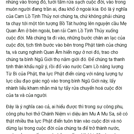
nhúng vào trong đó, tưới tẩm rửa sạch cuộc đời, vào trong
muôn người đang trần ai, đau khổ ở ngoài kia. Đó là ý nghĩa
của Cam Lồ Tịnh Thủy nơi chúng ta, chứ không phải chúng
ta chạy tới một tôn tượng Bồ Tát hướng lên nguyện cầu Mẹ
Quan Âm ở bên ngoài, ban rải Cam Lồ Tịnh Thủy xuống
cuộc đời. Mà chúng ta đi vào, những bước chân an lạc của
cuộc đời, tịch tĩnh bước vào bên trong Phật tánh của chúng
ta, và cung nghinh Quan Âm hiển ngự ở nơi đó, trao cho
chúng ta bình Ngũ Giới thọ năm giới đó. Để chúng ta thanh
tịnh thân khẩu ngữ ý, rồi đổ vào nước Cam Lồ năng lượng
Từ Bi của Phật, tha lực Phật điển cùng với năng lượng tự
lực cầu đạo giác ngộ vào trong bình Ngũ Giới này, lấy
nhành liễu kham nhẫn mà tự tẩy rửa chuyển hoá cuộc đời
của ta và của người.
Đây là ý nghĩa cao cả, ai hiểu được thì trong sự công phu,
công phu hơi thở Chánh Niệm vi diệu âm Mu A Mu Sa, sẽ có
thật nhiều tha lực Phật điển tuôn tràn vào cuộc đời và nó
dừng lại trong cuộc đời của chúng ta để trở thành nước,