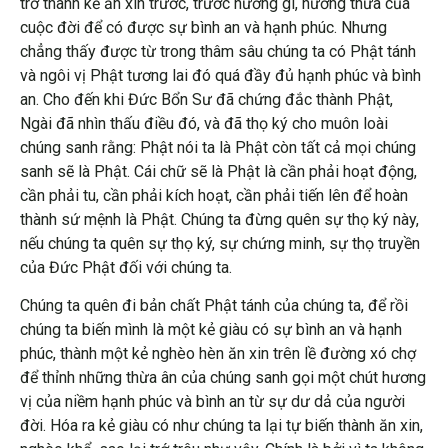
trở thành kẻ ăn xin trước, trước hương gì, hương thừa của
cuộc đời để có được sự bình an và hạnh phúc. Nhưng
chẳng thấy được từ trong thâm sâu chúng ta có Phật tánh
và ngôi vị Phật tương lai đó quá đầy đủ hạnh phúc và bình
an. Cho đến khi Đức Bổn Sư đã chứng đắc thành Phật,
Ngài đã nhìn thấu điều đó, và đã thọ ký cho muôn loài
chúng sanh rằng: Phật nói ta là Phật còn tất cả mọi chúng
sanh sẽ là Phật. Cái chữ sẽ là Phật là cần phải hoạt động,
cần phải tu, cần phải kích hoạt, cần phải tiến lên để hoàn
thành sứ mệnh là Phật. Chúng ta đừng quên sự thọ ký này,
nếu chúng ta quên sự thọ ký, sự chứng minh, sự thọ truyền
của Đức Phật đối với chúng ta.
Chúng ta quên đi bản chất Phật tánh của chúng ta, để rồi
chúng ta biến mình là một kẻ giàu có sự bình an và hạnh
phúc, thành một kẻ nghèo hèn ăn xin trên lề đường xó chợ
để thỉnh những thừa ân của chúng sanh gọi một chút hương
vị của niềm hạnh phúc và bình an từ sự dư dả của người
đời. Hóa ra kẻ giàu có như chúng ta lại tự biến thành ăn xin,