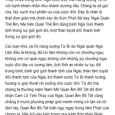
với hạnh kham nhẫn như nhành dương liễu. Chúng ta sẽ gội
rửa, tẩy sạch mọi phiền ưu của cuộc đời. Đây là chân lý
thật đơn giản mà chính xác do Đức Phật đã dạy. Ngài Quán
Thế Âm, Mẹ hiền Quán Thế Âm dùng bình Ngũ Giới thanh
tịnh trong sự giữ giới đó, một thân tuyệt đối thanh tịnh
trong sự giữ giới đó.
Các bạn nhớ, và rồi năng lượng Từ Bi do Ngài quán Ngũ
Uẩn đều là không, để rồi tâm không còn có chướng ngại,
không còn có quái ngại, không còn những sự chướng ngại
cuộc đời dày vò lương tâm, tịch tĩnh an nhiên tự tại, để
trong bình, bình giữ giới thanh tịnh của Ngài, thân tâm tuyệt
đối thanh tịnh của Ngài, trở thành nước Từ Bi thanh lương,
hương vị giải thoát rải xuống cho cuộc đời. Từ đó mà
chúng ta thường niệm Nam Mô Quan Âm Bồ Tát để đón
nhận Cam Lồ Tịnh Thủy của Ngài. Quan Âm Bồ Tát cũng
chẳng ở mười phương pháp giới mênh mông vô tận xa rời
tầm tay, Quan Âm Bồ Tát hiển ngự ngay trong tâm Phật của
chúng ta. Hãy trở vào bên trong quy kính đón nhận Ngài