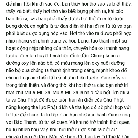
để nhìn. Rồi khi đi vào đó, bạn thấy hơi thở vào và biết thấy,
thấy và biết, thấy hơi thở vào biết bụng phình ra, khi các
bạn thở ra, các bạn phải thấy được hơi thở đi ra từ dưới
bụng dưới, có nghĩa là từ đan điền khí hải đi ra từ từ và bạn
phải biết được bụng hóp vào. Hơi thở vào ra được phối hợp
nhịp nhàng với phình bụng và hóp bụng, tạo thành một sự
hoạt động nhịp nhàng của thân, chuyển hóa oxi thành năng
lượng đưa lên huyệt bách hội, đỉnh đầu. Chúng ta nuôi
dưỡng oxy lên não bộ, có máu mang lên oxy nuôi dưỡng
não bộ của chúng ta thanh tịnh trong sáng, mạnh khỏe để
chúng ta quán chiếu tất cả những hiện tượng đang xảy ra
trong tánh thiện, và đồng thời khi hơi thở ra các bạn nhớ trì
mật chú Mu A Mu Sa. Mu A Mu Sa là nhịp cầu nối liền giữa
ta và Chư Phật để được tuôn tràn ân điển của Chư Phật,
năng lượng tha lực Phật điển và tha lực đó sẽ phối hợp với
tự lực để chúng ta tu tập. Các bạn nhớ vận hành đúng cùng
với Bảo Thành, từ từ sẽ quen. Và khi nó trở thành thói quen,
nó tự nhiên như vậy, như hơi thở được sinh ra bởi sự
chuyển hóa nội tâm. Mời các bạn đặt bàn tay Trí Tuệ là bàn