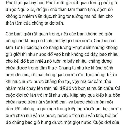
Phật tại gia hay con Phật xuất gia rất quan trọng phải giữ
được Ngũ Giới, để giữ cho thân tâm thanh tịnh, sạch sẽ
không ô nhiễm vẩn đục, những tư tưởng mà nó làm cho
thân tâm của chúng ta dơ bẩn.
Các bạn, giới rất quan trọng, nếu các bạn không có giới
cũng như không có bình thì lấy gì chứa nước. Các bạn có
tâm Từ Bi, các bạn có năng lượng Phật điển nhưng không
giữ giới thì như nước đổ vào bình không có đáy, bao nhiêu
cho kể, đổ bao nhiêu nó tuôn ra bấy nhiêu, chẳng dừng
chứa được trong tâm thức. Chúng ta như kẻ khùng gánh
nước lên núi, rồi hai thùng gánh nước đó đục thủng để rồi,
khi múc nước, nước chẳng tồn tại, vậy mà cứ cắm đầu
nhắm mắt chạy lên trên núi để đổ vô bồn ta muốn chứa. Cả
cuộc đời cứ lăn trôi mãi như vậy, kiếp này qua kiếp kia, bồn
chứa nước trên núi vẫn khô cạn, và bước chân mòn mỏi
dần. Rồi chúng ta gục ngã trong kiếp người đoạn diệt, nước
dưới chân núi vẫn là nước, nước ở trên núi vẫn khô, bởi bể
đó chẳng bao giờ hứng được một giọt nước. Cuộc đời của