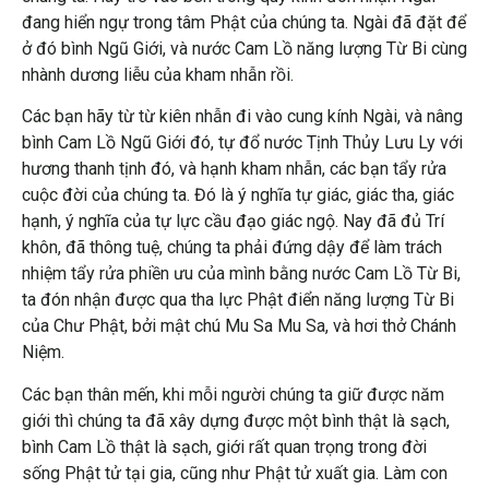
đang hiển ngự trong tâm Phật của chúng ta. Ngài đã đặt để
ở đó bình Ngũ Giới, và nước Cam Lồ năng lượng Từ Bi cùng
nhành dương liễu của kham nhẫn rồi.
Các bạn hãy từ từ kiên nhẫn đi vào cung kính Ngài, và nâng
bình Cam Lồ Ngũ Giới đó, tự đổ nước Tịnh Thủy Lưu Ly với
hương thanh tịnh đó, và hạnh kham nhẫn, các bạn tẩy rửa
cuộc đời của chúng ta. Đó là ý nghĩa tự giác, giác tha, giác
hạnh, ý nghĩa của tự lực cầu đạo giác ngộ. Nay đã đủ Trí
khôn, đã thông tuệ, chúng ta phải đứng dậy để làm trách
nhiệm tẩy rửa phiền ưu của mình bằng nước Cam Lồ Từ Bi,
ta đón nhận được qua tha lực Phật điển năng lượng Từ Bi
của Chư Phật, bởi mật chú Mu Sa Mu Sa, và hơi thở Chánh
Niệm.
Các bạn thân mến, khi mỗi người chúng ta giữ được năm
giới thì chúng ta đã xây dựng được một bình thật là sạch,
bình Cam Lồ thật là sạch, giới rất quan trọng trong đời
sống Phật tử tại gia, cũng như Phật tử xuất gia. Làm con