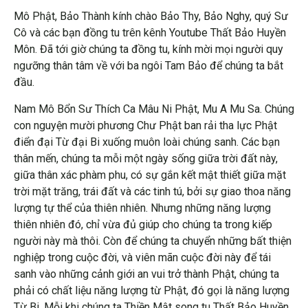
Mô Phật, Bảo Thành kính chào Bảo Thy, Bảo Nghy, quý Sư
Cô và các bạn đồng tu trên kênh Youtube Thất Bảo Huyền
Môn. Đã tới giờ chúng ta đồng tu, kính mời mọi người quy
ngưỡng thân tâm về với ba ngôi Tam Bảo để chúng ta bắt
đầu.
Nam Mô Bổn Sư Thích Ca Mâu Ni Phật, Mu A Mu Sa. Chúng
con nguyện mười phương Chư Phật ban rải tha lực Phật
điển đại Từ đại Bi xuống muôn loài chúng sanh. Các bạn
thân mến, chúng ta mỗi một ngày sống giữa trời đất này,
giữa thân xác phàm phu, có sự gắn kết mật thiết giữa mặt
trời mặt trăng, trái đất và các tinh tú, bởi sự giao thoa năng
lượng tự thể của thiên nhiên. Nhưng những năng lượng
thiên nhiên đó, chỉ vừa đủ giúp cho chúng ta trong kiếp
người này mà thôi. Còn để chúng ta chuyển những bất thiện
nghiệp trong cuộc đời, và viên mãn cuộc đời này để tái
sanh vào những cảnh giới an vui trở thành Phật, chúng ta
phải có chất liệu năng lượng từ Phật, đó gọi là năng lượng
Từ Bi. Mỗi khi chúng ta Thiền Mật song tu Thất Bảo Huyền