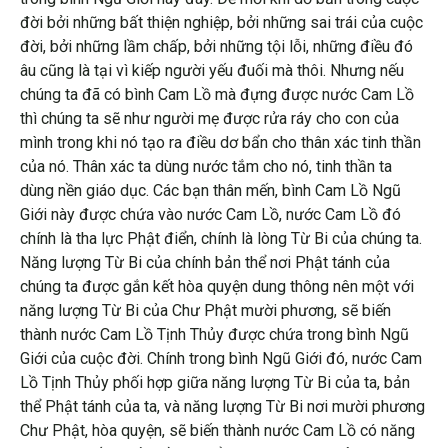
đời bởi những bất thiện nghiệp, bởi những sai trái của cuộc
đời, bởi những lầm chấp, bởi những tội lỗi, những điều đó
âu cũng là tại vì kiếp người yếu đuối mà thôi. Nhưng nếu
chúng ta đã có bình Cam Lồ mà đựng được nước Cam Lồ
thì chúng ta sẽ như người mẹ được rửa ráy cho con của
mình trong khi nó tạo ra điều dơ bẩn cho thân xác tinh thần
của nó. Thân xác ta dùng nước tắm cho nó, tinh thần ta
dùng nền giáo dục. Các bạn thân mến, bình Cam Lồ Ngũ
Giới này được chứa vào nước Cam Lồ, nước Cam Lồ đó
chính là tha lực Phật điển, chính là lòng Từ Bi của chúng ta.
Năng lượng Từ Bi của chính bản thể nơi Phật tánh của
chúng ta được gắn kết hòa quyện dung thông nên một với
năng lượng Từ Bi của Chư Phật mười phương, sẽ biến
thành nước Cam Lồ Tịnh Thủy được chứa trong bình Ngũ
Giới của cuộc đời. Chính trong bình Ngũ Giới đó, nước Cam
Lồ Tịnh Thủy phối hợp giữa năng lượng Từ Bi của ta, bản
thể Phật tánh của ta, và năng lượng Từ Bi nơi mười phương
Chư Phật, hòa quyện, sẽ biến thành nước Cam Lồ có năng