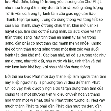
lực Phật điển, luồng từ trường yêu thương của Chư Phật,
như mưa trong đám mây đen từ trời rải xuống năng lượng
Từ Bi vốn có, trong tự tánh tầm cầu giác ngộ của Bảo
Thành. Hiện tại năng lượng đó dung thông với từng tế bào
của Bảo Thành, chạy ở trong châu thân, khai mở luân xa
huyệt đạo, làm cho cơ thể sung mãn, có sức khỏe và tinh
thần trong sáng. Một tinh thần an nhiên tự tại và trong
sáng, cần phải có một thân xác mạnh mẽ và khỏe. Không
thể có tinh thần trong sáng trong một thân xác yếu đuối
bệnh tật, đau khổ mãi. Các bạn nhớ, nó có sự tương tác như
âm dương, như trời đất, như nước và lửa, tinh thần và thể
xác luôn luôn khế hợp với nhau hài hòa dung thông.
Bởi thế mà Đức Phật mới dạy thân kiếp làm người, thân tâm
này, kiếp người này là phương tiện vi diệu để thành Phật.
Chỉ có vậy, hiểu được ý nghĩa đó ta tận dụng thân tâm của
chúng ta là một phương tiện vi diệu chuyển hóa và thăng
hoa thành một vị Phật, quả vị Phật trong tương lai. Nếu vậy
muốn thành Phật, ta phải gần Phật, gần mực thì đen, gần