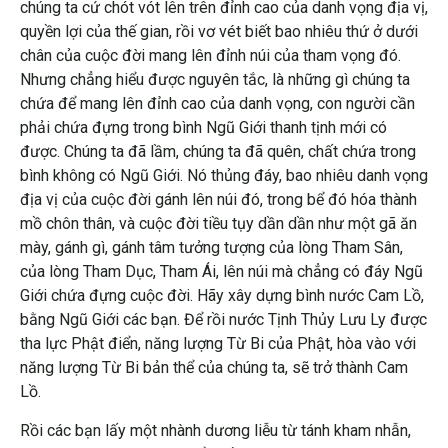
chúng ta cứ chót vót lên trên đỉnh cao của danh vọng địa vị,
quyền lợi của thế gian, rồi vơ vét biết bao nhiêu thứ ở dưới
chân của cuộc đời mang lên đỉnh núi của tham vọng đó.
Nhưng chẳng hiểu được nguyên tắc, là những gì chúng ta
chứa để mang lên đỉnh cao của danh vọng, con người cần
phải chứa đựng trong bình Ngũ Giới thanh tịnh mới có
được. Chúng ta đã lầm, chúng ta đã quên, chất chứa trong
bình không có Ngũ Giới. Nó thủng đáy, bao nhiêu danh vọng
địa vị của cuộc đời gánh lên núi đó, trong bể đó hóa thành
mồ chôn thân, và cuộc đời tiều tụy dần dần như một gã ăn
mày, gánh gì, gánh tâm tưởng tượng của lòng Tham Sân,
của lòng Tham Dục, Tham Ái, lên núi mà chẳng có đáy Ngũ
Giới chứa đựng cuộc đời. Hãy xây dựng bình nước Cam Lồ,
bằng Ngũ Giới các bạn. Để rồi nước Tịnh Thủy Lưu Ly được
tha lực Phật điển, năng lượng Từ Bi của Phật, hòa vào với
năng lượng Từ Bi bản thể của chúng ta, sẽ trở thành Cam
Lồ.
Rồi các bạn lấy một nhành dương liễu từ tánh kham nhẫn,