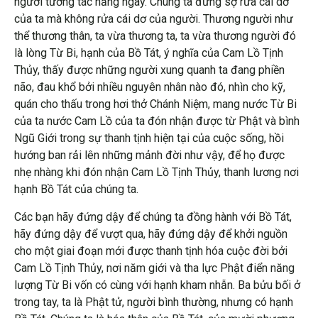
người tương tác hằng ngày. Chúng ta đừng sợ rửa cái dơ
của ta mà không rửa cái dơ của người. Thương người như
thể thương thân, ta vừa thương ta, ta vừa thương người đó
là lòng Từ Bi, hạnh của Bồ Tát, ý nghĩa của Cam Lồ Tịnh
Thủy, thấy được những người xung quanh ta đang phiền
não, đau khổ bởi nhiều nguyên nhân nào đó, nhìn cho kỹ,
quán cho thấu trong hơi thở Chánh Niệm, mang nước Từ Bi
của ta nước Cam Lồ của ta đón nhận được từ Phật và bình
Ngũ Giới trong sự thanh tịnh hiện tại của cuộc sống, hồi
hướng ban rải lên những mảnh đời như vậy, để họ được
nhẹ nhàng khi đón nhận Cam Lồ Tịnh Thủy, thanh lương nơi
hạnh Bồ Tát của chúng ta.
Các bạn hãy đứng dậy để chúng ta đồng hành với Bồ Tát,
hãy đứng dậy để vượt qua, hãy đứng dậy để khởi nguồn
cho một giai đoạn mới được thanh tịnh hóa cuộc đời bởi
Cam Lồ Tịnh Thủy, nơi năm giới và tha lực Phật điển năng
lượng Từ Bi vốn có cùng với hạnh kham nhẫn. Ba bửu bối ở
trong tay, ta là Phật tử, người bình thường, nhưng có hạnh