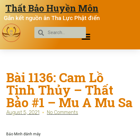
Thất Bảo Huyền Môn
Gắn kết nguồn ân Tha Lực Phật điển
Bài 1136: Cam Lồ
Tịnh Thủy – Thất
Bảo #1 – Mu A Mu Sa
August 5, 2021
No Comments
Bảo Minh đánh máy