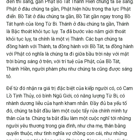
đèn thì sáng, gần Phật Bồ Tát Thánh Hiền chúng ta sẽ sáng.
Phật ở đâu chúng ta gần, Phật hiện hữu trong tha lực Phật
điển. Bồ Tát ở đâu chúng ta gần, Bồ Tát gần ngay trong Bồ
Tát hạnh của lòng Từ Bi. Thánh ở đâu chúng ta gần, Thánh
là Bậc thoát khỏi tục lụy. Ta đã bước vào năm giới thoát
khỏi tục lụy, ta chính là một vị Thánh. Các bạn chúng ta
đồng hành với Thánh, ta đồng hành với Bồ Tát, ta đồng hành
với Phật có nghĩa là chúng ta đi giữa bầu trời này với mặt
trời bừng sáng ở trên, với trí tuệ của Phật, của Bồ Tát,
Thánh Hiền, người phàm phu như chúng ta cũng được sáng
tỏ.
Để từ đó nhận ra giá trị đặc biệt của kiếp người có, có Cam
Lồ Tịnh Thủy, có bình Ngũ Giới, có năng lượng Từ Bi, có
nhành dương liễu của hạnh kham nhẫn. Đầy đủ ba yếu tố
đó, chúng ta bắt đầu làm một cuộc tẩy rửa chính mình tự
thân của ta. Chúng ta bắt đầu làm một cuộc nghĩ tới những
người yêu thương trong gia đình, như cha mẹ, thân bằng
quyến thuộc, như tình nghĩa vợ chồng con cái, như những