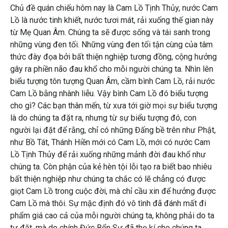
Chủ đề quán chiếu hôm nay là Cam Lồ Tịnh Thủy, nước Cam
Lồ là nước tinh khiết, nước tươi mát, rải xuống thế gian này
từ Mẹ Quan Âm. Chúng ta sẽ được sống và tái sanh trong
những vùng đen tối. Những vùng đen tối tận cùng của tâm
thức đày đọa bởi bất thiện nghiệp tương đồng, cộng hưởng
gây ra phiền não đau khổ cho mỗi người chúng ta. Nhìn lên
biểu tượng tôn tượng Quan Âm, cầm bình Cam Lồ, rải nước
Cam Lồ bằng nhành liễu. Vậy bình Cam Lồ đó biểu tượng
cho gì? Các bạn thân mến, từ xưa tới giờ mọi sự biểu tượng
là do chúng ta đặt ra, nhưng từ sự biểu tượng đó, con
người lại đặt để rằng, chỉ có những Đấng bề trên như Phật,
như Bồ Tát, Thánh Hiền mới có Cam Lồ, mới có nước Cam
Lồ Tịnh Thủy để rải xuống những mảnh đời đau khổ như
chúng ta. Còn phận của kẻ hèn tội lỗi tạo ra biết bao nhiêu
bất thiện nghiệp như chúng ta chắc có lẽ chẳng có được
giọt Cam Lồ trong cuộc đời, mà chỉ cầu xin để hưởng được
Cam Lồ mà thôi. Sự mặc định đó vô tình đã đánh mất đi
phẩm giá cao cả của mỗi người chúng ta, không phải do ta
tự đặt, mà do chính Đức Bổn Sư đã thọ kí cho chúng ta.