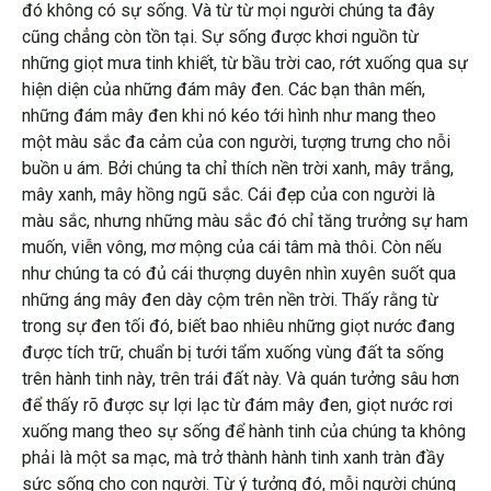
đó không có sự sống. Và từ từ mọi người chúng ta đây
cũng chẳng còn tồn tại. Sự sống được khơi nguồn từ
những giọt mưa tinh khiết, từ bầu trời cao, rớt xuống qua sự
hiện diện của những đám mây đen. Các bạn thân mến,
những đám mây đen khi nó kéo tới hình như mang theo
một màu sắc đa cảm của con người, tượng trưng cho nỗi
buồn u ám. Bởi chúng ta chỉ thích nền trời xanh, mây trắng,
mây xanh, mây hồng ngũ sắc. Cái đẹp của con người là
màu sắc, nhưng những màu sắc đó chỉ tăng trưởng sự ham
muốn, viễn vông, mơ mộng của cái tâm mà thôi. Còn nếu
như chúng ta có đủ cái thượng duyên nhìn xuyên suốt qua
những áng mây đen dày cộm trên nền trời. Thấy rằng từ
trong sự đen tối đó, biết bao nhiêu những giọt nước đang
được tích trữ, chuẩn bị tưới tẩm xuống vùng đất ta sống
trên hành tinh này, trên trái đất này. Và quán tưởng sâu hơn
để thấy rõ được sự lợi lạc từ đám mây đen, giọt nước rơi
xuống mang theo sự sống để hành tinh của chúng ta không
phải là một sa mạc, mà trở thành hành tinh xanh tràn đầy
sức sống cho con người. Từ ý tưởng đó, mỗi người chúng