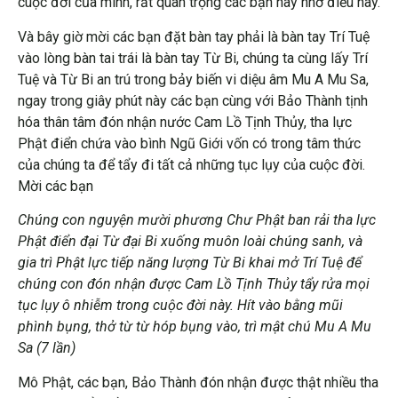
cuộc đời của mình, rất quan trọng các bạn hãy nhớ điều này.
Và bây giờ mời các bạn đặt bàn tay phải là bàn tay Trí Tuệ
vào lòng bàn tai trái là bàn tay Từ Bi, chúng ta cùng lấy Trí
Tuệ và Từ Bi an trú trong bảy biến vi diệu âm Mu A Mu Sa,
ngay trong giây phút này các bạn cùng với Bảo Thành tịnh
hóa thân tâm đón nhận nước Cam Lồ Tịnh Thủy, tha lực
Phật điển chứa vào bình Ngũ Giới vốn có trong tâm thức
của chúng ta để tẩy đi tất cả những tục lụy của cuộc đời.
Mời các bạn
Chúng con nguyện mười phương Chư Phật ban rải tha lực
Phật điển đại Từ đại Bi xuống muôn loài chúng sanh, và
gia trì Phật lực tiếp năng lượng Từ Bi khai mở Trí Tuệ để
chúng con đón nhận được Cam Lồ Tịnh Thủy tẩy rửa mọi
tục lụy ô nhiễm trong cuộc đời này. Hít vào bằng mũi
phình bụng, thở từ từ hóp bụng vào, trì mật chú Mu A Mu
Sa (7 lần)
Mô Phật, các bạn, Bảo Thành đón nhận được thật nhiều tha