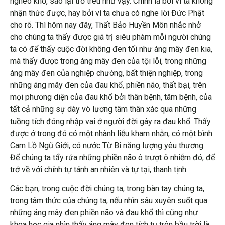
nghèo khổ, sao lại trớ trêu như vậy. Chính là bởi vì ta không
nhận thức được, hay bởi vì ta chưa có nghe lời Đức Phật
cho rõ. Thì hôm nay đây, Thất Bảo Huyền Môn nhắc nhở
cho chúng ta thấy được giá trị siêu phàm mỗi người chúng
ta có để thấy cuộc đời không đen tối như áng mây đen kia,
mà thấy được trong áng mây đen của tội lỗi, trong những
áng mây đen của nghiệp chướng, bất thiện nghiệp, trong
những áng mây đen của đau khổ, phiền não, thất bại, trên
mọi phương diện của đau khổ bởi thân bệnh, tâm bệnh, của
tất cả những sự dày vò lương tâm thân xác qua những
tuồng tích đóng nhập vai ở người đời gây ra đau khổ. Thấy
được ở trong đó có một nhành liễu kham nhẫn, có một bình
Cam Lồ Ngũ Giới, có nước Từ Bi năng lượng yêu thương.
Để chúng ta tẩy rửa những phiền não ô trượt ô nhiễm đó, để
trở về với chính tự tánh an nhiên và tự tại, thanh tịnh.
Các bạn, trong cuộc đời chúng ta, trong bàn tay chúng ta,
trong tâm thức của chúng ta, nếu nhìn sâu xuyên suốt qua
những áng mây đen phiền não và đau khổ thì cũng như
khoa học gia nhìn thấy áng mây đen tích tụ trên bầu trời là