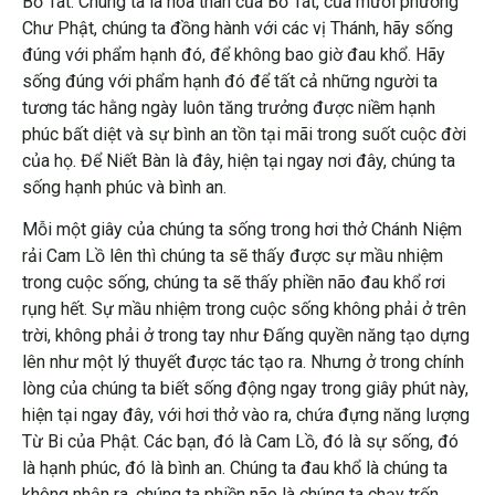
Bồ Tát. Chúng ta là hóa thân của Bồ Tát, của mười phương
Chư Phật, chúng ta đồng hành với các vị Thánh, hãy sống
đúng với phẩm hạnh đó, để không bao giờ đau khổ. Hãy
sống đúng với phẩm hạnh đó để tất cả những người ta
tương tác hằng ngày luôn tăng trưởng được niềm hạnh
phúc bất diệt và sự bình an tồn tại mãi trong suốt cuộc đời
của họ. Để Niết Bàn là đây, hiện tại ngay nơi đây, chúng ta
sống hạnh phúc và bình an.
Mỗi một giây của chúng ta sống trong hơi thở Chánh Niệm
rải Cam Lồ lên thì chúng ta sẽ thấy được sự mầu nhiệm
trong cuộc sống, chúng ta sẽ thấy phiền não đau khổ rơi
rụng hết. Sự mầu nhiệm trong cuộc sống không phải ở trên
trời, không phải ở trong tay như Đấng quyền năng tạo dựng
lên như một lý thuyết được tác tạo ra. Nhưng ở trong chính
lòng của chúng ta biết sống động ngay trong giây phút này,
hiện tại ngay đây, với hơi thở vào ra, chứa đựng năng lượng
Từ Bi của Phật. Các bạn, đó là Cam Lồ, đó là sự sống, đó
là hạnh phúc, đó là bình an. Chúng ta đau khổ là chúng ta
không nhận ra, chúng ta phiền não là chúng ta chạy trốn