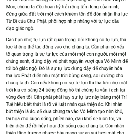
Môn, chúng ta đều hoan hỷ trải rộng tấm lòng của mình,
đứng giữa đất trời một cách khiêm tốn để đón nhận tha lực
Từ Bi của Chư Phật, phối hợp nhịp nhàng với tự lực cầu
đạo giác ngộ.
Các bạn nhớ, tự lực rất quan trọng, bởi không có tự lực, tha
lực không thể tác động vào cho chúng ta. Cần phải có yếu
tố quan trọng là sự tự lực của mỗi một con người, mỗi một
chúng sanh, đứng dậy và phát nguyện vượt qua Vô Minh để
tới bờ giác ngộ. Đó là sự tự lực đứng dậy để chuyển hóa
tha lực Phật điển như mặt trời bừng sáng, soi đường cho
chúng ta đi. Còn nếu không có sự tự lực thì tha lực như mặt
trời kia có sáng 24 tiếng đồng hồ thì chúng ta vẫn ì ạch tại
vùng đen tối. Cần phải phát huy sự tự lực này bằng một Trí
Tuệ hiểu biết thật là rõ về luật nhân quả thiện ác. Khi nhân
bất thiện là ác, sẽ đưa chúng ta vào Vô Minh tạo nên khổ,
tai họa cho cuộc sống, phiền não, đau khổ sẽ luôn tới, và
hiện diện để rồi hủy hoại đời sống của chúng ta. Còn nhân
thiện tăng trưởng phước báu mang sự an vui tươi mát cho