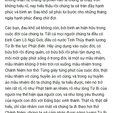
không hiểu rõ, nay hiểu thấu rồi chúng ta sẽ tràn đầy hạnh
phúc và bình an. Đau khổ sẽ phải lùi bước cho những tháng
ngày hạnh phúc đang chờ đợi.
Các bạn, đau khổ sẽ không còn, bởi bình an hiện hữu trong
cuộc đời của chúng ta. Tất cả mọi người chúng ta đều có
bình Cam Lồ Ngũ Giới, đều có nước Tịnh Thủy thanh lương
Từ Bi tha lực Phật điển. Hãy ứng dụng vào cuộc đời, có
bửu bối rồi đừng quên, có bửu bối rồi phải tận dụng nó,
mỗi một giây phút sống ở trong đời, là một sự mầu nhiệm,
mầu nhiệm không ở trên trời rơi xuống, mầu nhiệm trong
Chánh Niệm hơi thở. Từng giây từng phút của cuộc đời, thật
mầu nhiệm vô cùng, huyền ảo vô cùng, và trong sự huyền
ảo mầu nhiệm đó ta chứng thấy, ta hiểu được, nên nó trở
nên rất rõ, rõ như Phật tánh an nhiên, rõ như lòng Từ Bi của
người mẹ thể hiện qua người con, và như lòng yêu thương
của người con đối với Đấng bậc sinh thành. Thật rõ, thật dễ
hiểu, chỉ cần nhắm con mắt và chúng ta đi theo hơi thở
Chánh Niệm, chúng ta sẽ cảm nhận được năng lượng Từ Bi