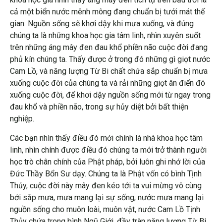
cả một biển nước mênh mông đang chuẩn bị tưới mát thế
gian. Nguồn sống sẽ khơi dậy khi mưa xuống, và đúng
chúng ta là những khoa học gia tâm linh, nhìn xuyên suốt
trên những áng mây đen đau khổ phiền não cuộc đời đang
phủ kín chúng ta. Thấy được ở trong đó những gì giọt nước
Cam Lồ, và năng lượng Từ Bi chất chứa sắp chuẩn bị mưa
xuống cuộc đời của chúng ta và rải những giọt ân điển đó
xuống cuộc đời, để khơi dậy nguồn sống mới từ ngay trong
đau khổ và phiền não, trong sự hủy diệt bởi bất thiện
nghiệp.
Các bạn nhìn thấy điều đó mới chính là nhà khoa học tâm
linh, nhìn chính được điều đó chúng ta mới trở thành người
học trò chân chính của Phật pháp, bởi luôn ghi nhớ lời của
Đức Thầy Bổn Sư dạy. Chúng ta là Phật vốn có bình Tịnh
Thủy, cuộc đời này mây đen kéo tới ta vui mừng vô cùng
bởi sắp mưa, mưa mang lại sự sống, nước mưa mang lại
nguồn sống cho muôn loài, muôn vật, nước Cam Lồ Tịnh
Thủy chứa trong bình Ngũ Giới, đầy tràn năng lượng Từ Bi