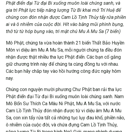
Phật điển đại Từ đại Bi xuống muôn loài chúng sanh, và
gia trì Phật lực tiếp năng lượng Từ Bi khai mở Trí Huệ để
chúng con đón nhận được Cam Lồ Tịnh Thủy tẩy rửa phiền
ai và ô nhiễm của cuộc đời. Hít vào bằng mũi phình bụng,
thở từ từ hóp bụng vào, trì mật chú Mu A Mu Sa
(7 biến)
Mô Phật, chúng ta vừa hoàn thành 21 biến Thất Bảo Huyền
Môn vi diệu âm Mu A Mu Sa, mỗi người chúng ta đều đón
nhận được thật nhiều tha lực Phật điển. Các bạn cố gắng
giữ chương trình này để chúng ta cùng đồng tu với nhau.
Các bạn hãy chắp tay vào hồi hướng công đức ngày hôm
nay.
Chúng con nguyện mười phương Chư Phật ban rải tha lực
Phật điển đại Từ đại Bi xuống muôn loài chúng sanh. Nam
Mô Bổn Sư Thích Ca Mâu Ni Phật, Mu A Mu Sa, với nước
Cam Lồ Tịnh Thủy đón nhận được từ vi diệu âm Mu A Mu
Sa, con xin tẩy rửa tất cả những tục lụy đau khổ, phiền não,
ô nhiễm của cuộc đời, và chứa đựng Cam Lồ Tịnh Thủy,
năng lượng Từ Bi trong bình Ngũ Giới, mang nhành dương