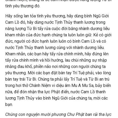
tình yêu thương đó.
Hãy sống lan tỏa tình yêu thương, hãy dùng bình Ngũ Giới
Cam Lồ đó, hãy dùng nước Tịnh Thủy thanh lương trong
năng lượng Từ Bi tẩy rửa cuộc đời băng nhành dương liễu
kham nhẫn của đức hạnh chúng ta luôn luôn giữ. Kẻ có giới
đức, người có đức hạnh luôn luôn có bình Cam Lồ và có
nước Tịnh Thủy thanh lương cùng với nhành dương liễu.
Kham nhẫn, các bạn hãy tẩy rửa chính mình, hãy đứng lên
tẩy rửa chính mình và hồi hướng, lau chùi những sự nhập
nhằng đau khổ, phiền não nơi những con người chúng ta
yêu thương. Mời các bạn đặt bàn tay Trí Tuệ phải, vào lòng
bàn tay trái Từ Bi. Chúng ta phải lấy Trí Tuệ và Từ Bi an trú
trong hơi thở Chánh Niệm vi diệu âm Mu A Mu Sa, bảy biến
nữa, để đón nhận tha lực Phật điển, nước Cam Lồ thanh
lương Tịnh Thủy vào bình Ngũ Giới của chúng ta, mời các
bạn.
Chúng con nguyện mười phương Chư Phật ban rải tha lực