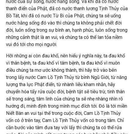
nước của sự sống, nước hằng sống. Và khi đã có nước
thanh điển của Phật, đã có nước thanh lương Tịnh Thủy của
Bồ Tát, khi đã có nước Từ Bi của Phật, chúng ta sẽ uống
nước hằng sống đó vào thì chúng ta không phải chết đời
đời, luôn sống trong sự bình an, hạnh phúc, luôn sống trong
những cảnh thật là an vui, và chúng ta có thể lan tỏa niềm
vui đó tới cho mọi người.
Hỡi những ai còn đau khổ, nên hiểu ý nghĩa này, ta đau khổ
vì thân bệnh, ta đau khổ vì tâm bệnh, ta đau khổ vì muôn
điều chúng ta mơ ước không thành, thì hãy trở vào bên
trong lấy nước Cam Lồ Tịnh Thủy từ bình Ngũ Giới, từ năng
lượng tha lực Phật điển, từ nhành liễu kham nhẫn, hãy
chuyển hóa tẩy rửa cuộc đời, bệnh tật sẽ tiêu trừ, tinh thân
sẽ trong sáng, tâm linh của chúng ta sẽ nhẹ nhàng nhìn rõ
hướng đi, minh định trong mình mục đích tới. Đó là tới miền
Niết Bàn an vui tại thế trong cuộc đời, Cam Lồ Tịnh Thủy
vốn có ở trên tay, Cam Lồ Tịnh Thủy vốn có trong tâm. Chỉ
cần bước vào tâm đưa tay với lấy thì chúng ta có thể rửa