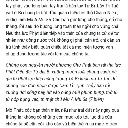
tay phải, vào lòng bàn tay trái là bàn tay Từ Bi. Lấy Trí Tuệ
và Từ Bi chúng ta bắt đầu quán chiếu hơi thở Chánh Niệm,
vi diệu âm Mu A Mu Sa. Các bạn giữ lưng cho thẳng, cổ cho
thẳng, rồi sau đó buông lỏng toàn thân ngồi cho vững chãi.
Nếu tha lực Phật điển tiếp vào thân của chúng ta cứ để tự
nhiên như dòng nước trôi, không gì phải cản trở, chỉ cần an
trú tánh thấy biết, quán chiếu tất cả mọi hiện tượng vạn
pháp đang tương tác với tâm của chúng ta.
Chúng con nguyện mười phương Chư Phật ban rải tha lực
Phật điển đại Từ đại Bi xuống muôn loài chúng sanh, và
gia trì Phật lực tiếp năng lượng Từ Bi khai mở Trí Tuệ để
chúng con đón nhận được Cam Lồ Tịnh Thủy ban rải
xuống đời sống này, hít vào bằng mũi phình bụng, thở từ
từ hóp bụng vào, trì mật chú Mu A Mu Sa
(7 biến)
Mô Phật, các bạn thân mến, nếu như trái đất này ngày qua
tháng lại không có những cơn mưa kéo tới, lục địa của
chúng ta sẽ cằn cỗi, khô cằn và biến thành sa mạc, ở trên