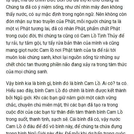
Chúng ta đã có ý niệm sống, như chỉ nhìn mây đen không
thấy nước, có sự mặc định trong ngôn ngữ. Nên không còn
đón nhận sự trao truyền của Phật, mỗi người chúng ta là
một vị Phật tương lai, đã có nhân Phật, phẩm chất Phật
trong cuộc đời, thì chúng ta cũng có Cam Lồ Tịnh Thủy để
tự rải, tự tắm gội, tự tẩy rửa bản thân của mình và cũng
mang giọt nước Cam lồ nơi Phật tánh của ta để rải tới
muôn loài chúng sanh, khơi lại nguồn sống từ những sự
chết chóc tan thương phiền não đang xảy ra trong tâm thức
của mọi chúng sanh.
Vậy bình kia là bình gì, bình đó là bình Cam Lồ. Ai có? ta có.
Hiểu sao đây, bình Cam Lồ đó chính là bình được kết thành
bởi Ngũ giới. Khi các bạn giữ năm giới một cách vững
chắc, chuyên chú miên mật, thì các bạn đã tạo ra trong
cuộc đời của các bạn từ thân đến tâm thành bình Cam Lồ
trong suốt, thanh tịnh, sạch sẽ. Cái bình đã có, vậy nước
Cam Lồ ở đâu để đổ vô bình này, để chúng ta chứa đựng
trong bình Ngũ Giới này đây. Để mỗi khi dơ bẩn trong cuộc