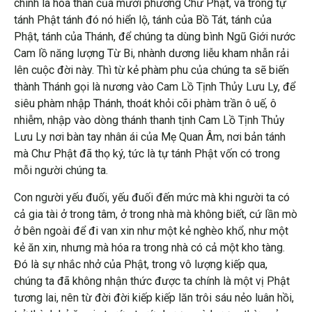
chính là hóa thân của mười phương Chư Phật, và trong tự
tánh Phật tánh đó nó hiển lộ, tánh của Bồ Tát, tánh của
Phật, tánh của Thánh, để chúng ta dùng bình Ngũ Giới nước
Cam lồ năng lượng Từ Bi, nhành dương liễu kham nhẫn rải
lên cuộc đời này. Thì từ kẻ phàm phu của chúng ta sẽ biến
thành Thánh gọi là nương vào Cam Lồ Tịnh Thủy Lưu Ly, để
siêu phàm nhập Thánh, thoát khỏi cõi phàm trần ô uế, ô
nhiễm, nhập vào dòng thánh thanh tịnh Cam Lồ Tịnh Thủy
Lưu Ly nơi bàn tay nhân ái của Mẹ Quan Âm, nơi bản tánh
mà Chư Phật đã thọ ký, tức là tự tánh Phật vốn có trong
mỗi người chúng ta.
Con người yếu đuối, yếu đuối đến mức mà khi người ta có
cả gia tài ở trong tâm, ở trong nhà mà không biết, cứ lần mò
ở bên ngoài để đi van xin như một kẻ nghèo khổ, như một
kẻ ăn xin, nhưng mà hóa ra trong nhà có cả một kho tàng.
Đó là sự nhắc nhở của Phật, trong vô lượng kiếp qua,
chúng ta đã không nhận thức được ta chính là một vị Phật
tương lai, nên từ đời đời kiếp kiếp lăn trôi sáu nẻo luân hồi,