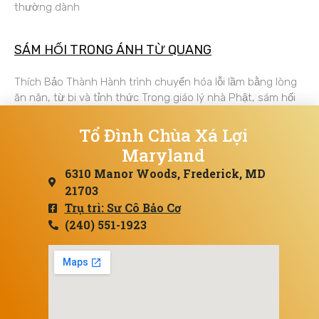
thường dành
SÁM HỐI TRONG ÁNH TỪ QUANG
Thích Bảo Thành Hành trình chuyển hóa lỗi lầm bằng lòng
ăn năn, từ bi và tỉnh thức Trong giáo lý nhà Phật, sám hối
Tổ Đình Chùa Xá Lợi
Maryland
6310 Manor Woods, Frederick, MD
21703
Trụ trì: Sư Cô Bảo Cơ
(240) 551-1923