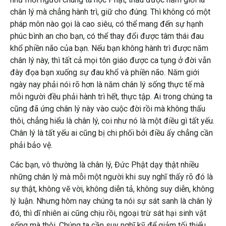
chân lý mà chẳng hành trì, giữ cho đúng. Thì không có một
pháp môn nào gọi là cao siêu, có thể mang đến sự hạnh
phúc bình an cho bạn, có thể thay đổi được tâm thái đau
khổ phiền não của bạn. Nếu bạn không hành trì được năm
chân lý này, thì tất cả mọi tôn giáo được ca tụng ở đời vẫn
đày đọa bạn xuống sự đau khổ và phiền não. Năm giới
ngày nay phải nói rõ hơn là năm chân lý sống thực tế mà
mỗi người đều phải hành trì hết, thực tập. Ai trong chúng ta
cũng đã ứng chân lý này vào cuộc đời rồi mà không thấu
thôi, chẳng hiểu là chân lý, coi như nó là một điều gì tất yếu.
Chân lý là tất yếu ai cũng bị chi phối bởi điều ấy chẳng cần
phải bảo vệ.
Các bạn, vô thường là chân lý, Đức Phật dạy thật nhiều
những chân lý mà mỗi một người khi suy nghĩ thấy rõ đó là
sự thật, không vẽ vời, không diễn tả, không suy diễn, không
lý luận. Nhưng hôm nay chúng ta nói sự sát sanh là chân lý
đó, thì dĩ nhiên ai cũng chịu rồi, ngoại trừ sát hại sinh vật
sống mà thôi. Chúng ta cần suy nghĩ kỹ để giảm tối thiểu