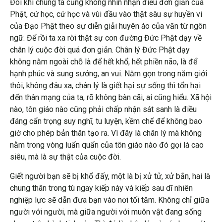
Đôi khi chúng ta cũng không nhìn nhận điều đơn giản của
Phật, cứ học, cứ học và vùi đầu vào thật sâu sự huyền vi
của Đạo Phật theo sự diễn giải huyên áo của văn từ ngôn
ngữ. Để rồi ta xa rời thật sự con đường Đức Phật dạy về
chân lý cuộc đời quá đơn giản. Chân lý Đức Phật dạy
không nằm ngoài chỗ là để hết khổ, hết phiền não, là để
hạnh phúc và sung sướng, an vui. Nằm gọn trong năm giới
thôi, không đâu xa, chân lý là giết hại sự sống thì tổn hại
đến thân mạng của ta, rõ không bàn cãi, ai cũng hiểu. Xã hội
nào, tôn giáo nào cũng phải chấp nhận sát sanh là điều
đáng cẩn trọng suy nghĩ, tu luyện, kềm chế để không bao
giờ cho phép bản thân tạo ra. Vì đây là chân lý mà không
nằm trong vòng luẩn quẩn của tôn giáo nào đó gọi là cao
siêu, mà là sự thật của cuộc đời.
Giết người bạn sẽ bị khổ đấy, một là bị xử tử, xử bắn, hai là
chung thân trong tù ngay kiếp này và kiếp sau dĩ nhiên
nghiệp lực sẽ dẫn đưa bạn vào nơi tối tăm. Không chỉ giữa
người với người, mà giữa người với muôn vật đang sống