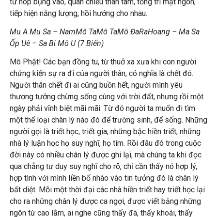
từ hóp bụng vào, quán chiếu thân tâm, tổng trì mật ngôn,
tiếp hiện năng lượng, hồi hướng cho nhau.
Mu A Mu Sa – NamMô TaMô TaMô ĐaRaHoang – Ma Sa
Ốp Uê – Sa Bi Mô U (7 Biến)
Mô Phật! Các bạn đồng tu, từ thuở xa xưa khi con người
chứng kiến sự ra đi của người thân, có nghĩa là chết đó.
Người thân chết đi ai cũng buồn hết, người mình yêu
thương tưởng chừng sống cùng với trời đất, nhưng rồi một
ngày phải vĩnh biệt mãi mãi. Từ đó người ta muốn đi tìm
một thể loại chân lý nào đó để trường sinh, để sống. Những
người gọi là triết học, triết gia, những bậc hiền triết, những
nhà lý luận học họ suy nghĩ, họ tìm. Rồi đâu đó trong cuộc
đời này có nhiều chân lý được ghi lại, mà chúng ta khi đọc
qua chẳng tư duy suy nghĩ cho rõ, chỉ cần thấy nó hợp lý,
hợp tình với mình liền bổ nhào vào tin tưởng đó là chân lý
bất diệt. Mỗi một thời đại các nhà hiền triết hay triết học lại
cho ra những chân lý được ca ngợi, được viết bằng những
ngôn từ cao lắm, ai nghe cũng thấy đã, thấy khoái, thấy