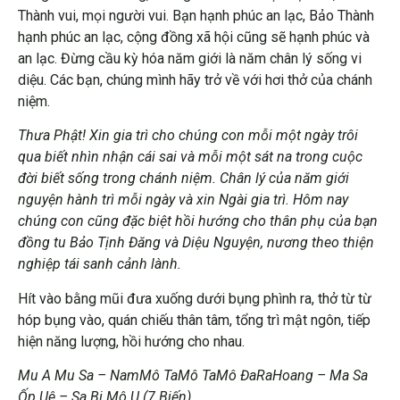
Thành vui, mọi người vui. Bạn hạnh phúc an lạc, Bảo Thành
hạnh phúc an lạc, cộng đồng xã hội cũng sẽ hạnh phúc và
an lạc. Đừng cầu kỳ hóa năm giới là năm chân lý sống vi
diệu. Các bạn, chúng mình hãy trở về với hơi thở của chánh
niệm.
Thưa Phật! Xin gia trì cho chúng con mỗi một ngày trôi
qua biết nhìn nhận cái sai và mỗi một sát na trong cuộc
đời biết sống trong chánh niệm. Chân lý của năm giới
nguyện hành trì mỗi ngày và xin Ngài gia trì. Hôm nay
chúng con cũng đặc biệt hồi hướng cho thân phụ của bạn
đồng tu Bảo Tịnh Đăng và Diệu Nguyện, nương theo thiện
nghiệp tái sanh cảnh lành.
Hít vào bằng mũi đưa xuống dưới bụng phình ra, thở từ từ
hóp bụng vào, quán chiếu thân tâm, tổng trì mật ngôn, tiếp
hiện năng lượng, hồi hướng cho nhau.
Mu A Mu Sa – NamMô TaMô TaMô ĐaRaHoang – Ma Sa
Ốp Uê – Sa Bi Mô U (7 Biến)