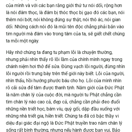
của mình và với các bạn rằng giới thứ tư nói dối, rộng hơn
là nói đâm thọc, là đâm bị thóc thọc bị gạo đó các bạn, nói
thêm nói bớt, nói không đúng sự thật, nói thô ác, nói gian
dối. Những cách nói đó là mũi tên độc chẳng phải bắn vào
tim người mà đâm vào trong tâm của ta, sẽ giết chết chúng
ta mỗi một ngày.
Hãy nhớ chúng ta đang tu phạm lỗi là chuyện thường,
nhưng phải nhìn thấy rõ lỗi lầm của chính mình ngay trong
chánh niệm hơi thở để sửa. Đừng vạch lỗi người, đừng nhìn
lỗi người rồi trưng bày trên thế giới này biết. Lỗi của người,
nhìn thấu, hồi hướng phước báu cho họ. Lỗi của mình nhìn
rõ cãi sửa để tâm được thanh tịnh. Năm giới của Đức Phật
là năm chân lý của cuộc đời, mà người tu Phật chẳng cần
tìm chân lý nào cao cả, đẹp cả, chẳng cần phải đeo đuổi
những nền triết học, bám víu, quỳ gối, dập đầu xuống với
những nhà triết gia, hiền triết. Chúng ta đã có bậc thầy vi
diệu đại giác đại ngộ là Đức Phật truyền trao năm chân lý
sống rất bình thường, nhưng nếu hành được bạn vui, Bảo