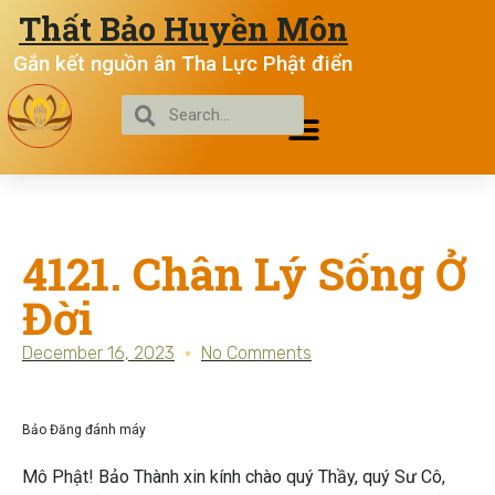
Thất Bảo Huyền Môn
Gắn kết nguồn ân Tha Lực Phật điển
4121. Chân Lý Sống Ở
Đời
December 16, 2023
No Comments
Bảo Đăng đánh máy
Mô Phật! Bảo Thành xin kính chào quý Thầy, quý Sư Cô,