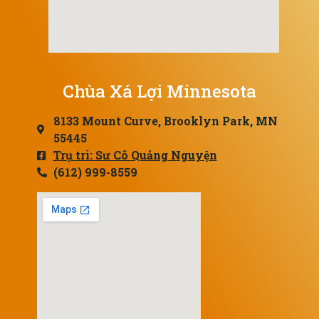
Chùa Xá Lợi Minnesota
8133 Mount Curve, Brooklyn Park, MN
55445
Trụ trì: Sư Cô Quảng Nguyện
(612) 999-8559