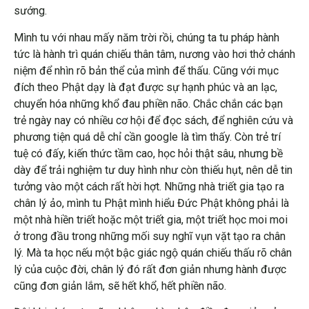
sướng.
Mình tu với nhau mấy năm trời rồi, chúng ta tu pháp hành
tức là hành trì quán chiếu thân tâm, nương vào hơi thở chánh
niệm để nhìn rõ bản thể của mình để thấu. Cũng với mục
đích theo Phật dạy là đạt được sự hạnh phúc và an lạc,
chuyển hóa những khổ đau phiền não. Chắc chắn các bạn
trẻ ngày nay có nhiều cơ hội để đọc sách, để nghiên cứu và
phương tiện quá dễ chỉ cần google là tìm thấy. Còn trẻ trí
tuệ có đấy, kiến thức tầm cao, học hỏi thật sâu, nhưng bề
dày để trải nghiệm tư duy hình như còn thiếu hụt, nên dễ tin
tưởng vào một cách rất hời hợt. Những nhà triết gia tạo ra
chân lý ảo, mình tu Phật mình hiểu Đức Phật không phải là
một nhà hiền triết hoặc một triết gia, một triết học moi moi
ở trong đầu trong những mối suy nghĩ vụn vặt tạo ra chân
lý. Mà ta học nếu một bậc giác ngộ quán chiếu thấu rõ chân
lý của cuộc đời, chân lý đó rất đơn giản nhưng hành được
cũng đơn giản lắm, sẽ hết khổ, hết phiền não.