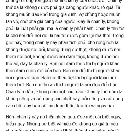
chẳng ở trong tôn giáo mà là chân lý của cuộc đời. Chân lý
thứ ba là không được phá gia cang người khác, rõ quá. Ta
không muốn đau khổ trong gia đình, vợ chồng hoặc muốn
tan vỡ, chớ phá gia cang của người. Đây là chân lý, không
phải là luật phải giữ mà là chân lý phải hành. Chân lý thứ tư
là chớ nói dối, nói dối là hai từ được gom lại mà thôi. Trong
giới này, trong chân lý này phân tích phải cho rộng hơn là
không được nói dối, không đúng sự thật, không được nói
thêm nói bớt, không được nói đâm thọc, không được nói
thô ác, đây là chân lý. Bạn nói đâm thọc thì bị người khác
thọc đâm cuộc đời của bạn. Bạn nói dối thì bị người khác
nói ngoa với bạn. Bạn nói thêu dệt thì bị người khác nói
thêm bớt. Bạn nói thô ác thì bị người ta nói độc đến bạn.
Chân lý rõ lắm, không sai một chút nào. Chân lý thứ năm là
không uống và sử dụng các chất say, bởi uống và sử dụng
các chất say bạn sẽ làm loạn thần, tạo tội và nguy hại.
Năm chân lý này nó hiển nhiên quá, đọc một cái biết ngay,
hiểu ngay. Nhưng sự biết và hiểu đó không có giá trị nếu
như mỗi người chúng ta học Phật, thấu được năm giới là