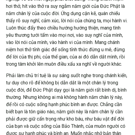
hơi thở, hít vào thở ra suy ngẫm năm giới của Đức Phật là
năm chân lý của cuộc đời. Ứng dụng cặn kẽ, quán chiếu
thấy rõ suy nghĩ, cảm xúc, lời nói của chúng ta, mọi hành vi.
Luôn thúc đẩy theo chiều hướng hướng thiện, mang tình
yêu thương tưới tẩm vào mọi nơi, vào suy nghĩ của mình,
vào lời nói của mình, vào hành vi của mình. Mang chánh
niệm hơi thở tỉnh giác để sống tỉnh thức đừng u mê, đừng
để lời của thị phi, của thế gian, của ai đó dẫn dắt mình, rồi
trong tâm khởi lên muôn điều xấu xa nghĩ về người khác.
Phải làm chủ trí tuệ là sự sáng suốt nghe trong chánh kiến,
tư duy cho rõ để không bị dẫn dắt là một chân lý trong
cuộc đời, để Đức Phật dạy gọi là năm giới rất bình dị, bình
thường. Nhưng không ai mà không hành năm chân lý này,
để rồi có cuộc sống hạnh phúc bình an được. Chẳng cần
biết bạn là tôn giáo nào, năm giới này là năm chân lý cần
phải được giữ cẩn trọng như kho báu, như báu vật để đời
của bạn và cuộc sống của Bảo Thành, của muôn người có
được sự hạnh phúc và bình an. Muốn nhắc nhở bản thân