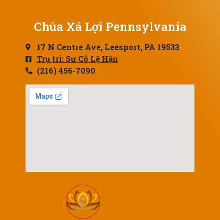
Chùa Xá Lợi Pennsylvania
17 N Centre Ave, Leesport, PA 19533
Trụ trì: Sư Cô Lệ Hậu
(216) 456-7090