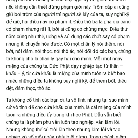
nếu không cần thiết đừng phạm giới này. Trộm cắp ai cũng
giữ bởi trộm của người thì người sẽ lấy của ta, suy nghĩ kỹ
để giữ, hai điều này có phạm ít. Điều thứ ba là phá gia cang
có phạm nhưng rất ít, bởi ai cũng có chừng mực. Điều thứ
năm cũng như thế, uống và sử dụng các chất say có phạm
nhưng ít, chuyển hóa được. Có một chân lý nói thêm, nói
bớt, nói đâm, nói thọc, nói thô ác, nói dối đó các bạn, chúng
ta không cho là chân lý gây hại cho mình. Mỗi một ngày
miệng của chúng ta, Đức Phật dạy nghiệp tạo từ thân –
khẩu – ý, từ cửa khẩu là miệng của mình tuôn ra biết bao
nhiêu những điều ta không suy nghĩ kỹ, để thêm bớt, thêu
dệt, đâm thọc, thô ác.
Ta không cố tình các bạn ơi, ta vô tình, nhưng tại sao mình
cứ vô tình để cho cửa khẩu của mình, là cái miệng của mình
tuôn ra những điều ấy trong khi học Phật. Dẫu vẫn biết
chúng ta là phàm phu vẫn luôn tạo nghiệp, vẫn lầm lỗi.
Nhưng không thể cứ trôi lăn theo những lầm lỗi và tạo
nghiệp vô số mỗi ngày, phải biết dừng. Trong chánh niệm