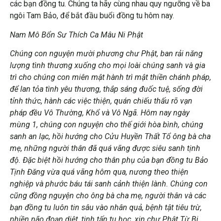
các bạn đồng tu. Chúng ta hãy cùng nhau quy ngưỡng về ba
ngôi Tam Bảo, để bắt đầu buổi đồng tu hôm nay.
Nam Mô Bổn Sư Thích Ca Mâu Ni Phật
Chúng con nguyện mười phương chư Phật, ban rải năng
lượng tình thương xuống cho mọi loài chúng sanh và gia
trì cho chúng con miên mật hành trì mật thiền chánh pháp,
để lan tỏa tình yêu thương, thắp sáng đuốc tuệ, sống đời
tỉnh thức, hành các việc thiện, quán chiếu thấu rõ vạn
pháp đều Vô Thường, Khổ và Vô Ngã. Hôm nay ngày
mùng 1, chúng con nguyện cho thế giới hòa bình, chúng
sanh an lạc, hồi hướng cho Cửu Huyền Thất Tổ ông bà cha
mẹ, những người thân đã quá vãng được siêu sanh tịnh
độ. Đặc biệt hồi hướng cho thân phụ của bạn đồng tu Bảo
Tịnh Đăng vừa quá vãng hôm qua, nương theo thiện
nghiệp và phước báu tái sanh cảnh thiện lành. Chúng con
cũng đồng nguyện cho ông bà cha mẹ, người thân và các
bạn đồng tu luôn tin sâu vào nhân quả, bệnh tật tiêu trừ,
phiền não đoạn diệt, tinh tấn tu học, xin chư Phật Từ Bi