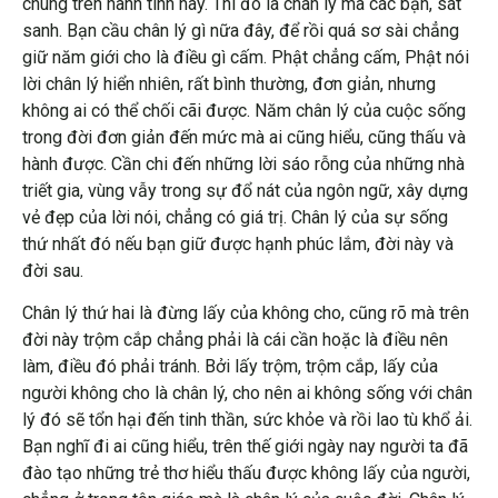
chung trên hành tinh này. Thì đó là chân lý mà các bạn, sát
sanh. Bạn cầu chân lý gì nữa đây, để rồi quá sơ sài chẳng
giữ năm giới cho là điều gì cấm. Phật chẳng cấm, Phật nói
lời chân lý hiển nhiên, rất bình thường, đơn giản, nhưng
không ai có thể chối cãi được. Năm chân lý của cuộc sống
trong đời đơn giản đến mức mà ai cũng hiểu, cũng thấu và
hành được. Cần chi đến những lời sáo rỗng của những nhà
triết gia, vùng vẫy trong sự đổ nát của ngôn ngữ, xây dựng
vẻ đẹp của lời nói, chẳng có giá trị. Chân lý của sự sống
thứ nhất đó nếu bạn giữ được hạnh phúc lắm, đời này và
đời sau.
Chân lý thứ hai là đừng lấy của không cho, cũng rõ mà trên
đời này trộm cắp chẳng phải là cái cần hoặc là điều nên
làm, điều đó phải tránh. Bởi lấy trộm, trộm cắp, lấy của
người không cho là chân lý, cho nên ai không sống với chân
lý đó sẽ tổn hại đến tinh thần, sức khỏe và rồi lao tù khổ ải.
Bạn nghĩ đi ai cũng hiểu, trên thế giới ngày nay người ta đã
đào tạo những trẻ thơ hiểu thấu được không lấy của người,