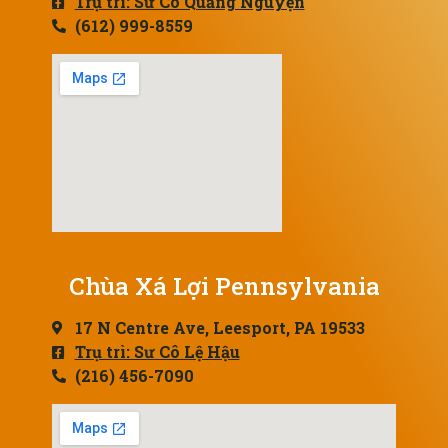
Trụ trì: Sư Cô Quảng Nguyện
(612) 999-8559
Chùa Xá Lợi Pennsylvania
17 N Centre Ave, Leesport, PA 19533
Trụ trì: Sư Cô Lệ Hậu
(216) 456-7090