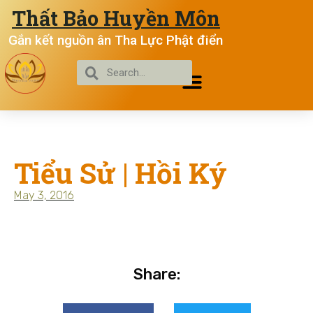
Thất Bảo Huyền Môn
Gắn kết nguồn ân Tha Lực Phật điển
Tiểu Sử | Hồi Ký
May 3, 2016
Share: