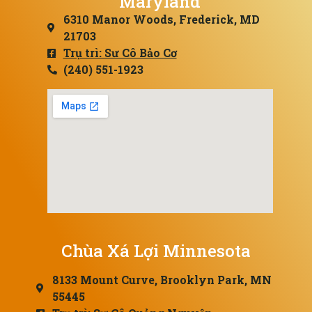
Maryland
6310 Manor Woods, Frederick, MD
21703
Trụ trì: Sư Cô Bảo Cơ
(240) 551-1923
Chùa Xá Lợi Minnesota
8133 Mount Curve, Brooklyn Park, MN
55445